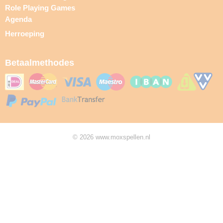
Role Playing Games
Agenda
Herroeping
Betaalmethodes
© 2026 www.moxspellen.nl