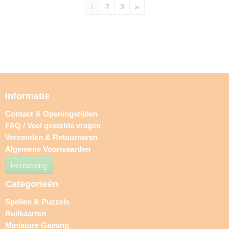
1
2
3
»
Informatie
Contact & Openingstijden
FAQ / Veel gestelde vragen
Verzenden & Retourneren
Algemene Voorwaarden
Herroeping
Categorieën
Spellen & Puzzels
Ruilkaarten
Miniature Gaming