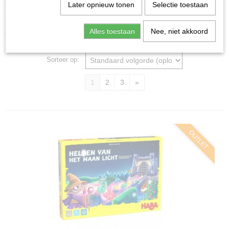
Home
>
Spellen & Puzzels
>
Kind
Later opnieuw tonen
Selectie toestaan
Junior bordspellen
Alles toestaan
Nee, niet akkoord
Sorteer op:
1
2
3
»
OUTLET