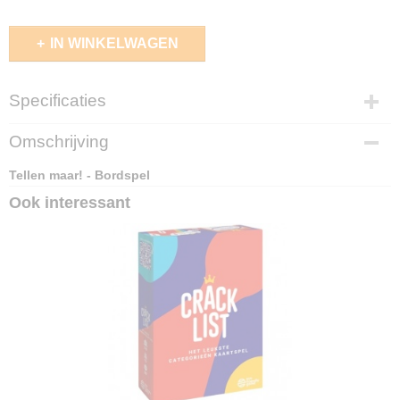
IN WINKELWAGEN
Specificaties
EAN code
Omschrijving
4010168254173
Tellen maar! - Bordspel
Ook interessant