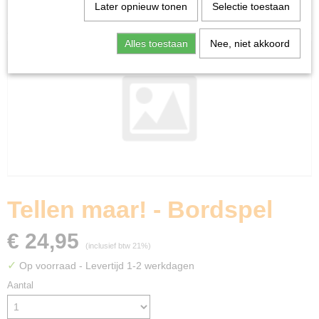
Home
>
Spellen & Puzzels
>
Kind
>
Tellen maar! -
Later opnieuw tonen
Selectie toestaan
Bordspel
Alles toestaan
Nee, niet akkoord
Tellen maar! - Bordspel
€ 24,95
(inclusief btw 21%)
✓
Op voorraad
- Levertijd 1-2 werkdagen
Aantal