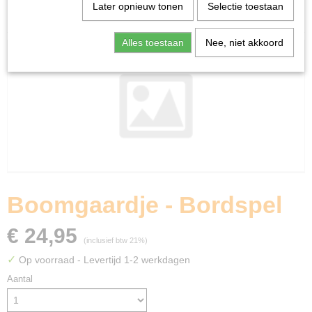
Home
>
Spellen & Puzzels
>
Kind
>
Boomgaardje -
Later opnieuw tonen
Selectie toestaan
Bordspel
Alles toestaan
Nee, niet akkoord
Boomgaardje - Bordspel
€ 24,95
(inclusief btw 21%)
✓
Op voorraad
- Levertijd 1-2 werkdagen
Aantal