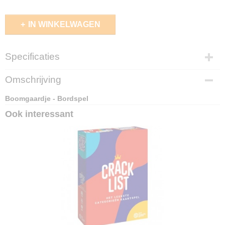
IN WINKELWAGEN
Specificaties
EAN code
Omschrijving
4010168054605
Boomgaardje - Bordspel
Ook interessant