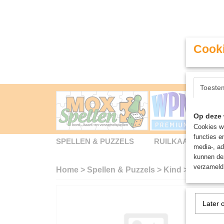
Cooki
Toeste
Op deze 
Cookies wo
functies e
SPELLEN & PUZZELS
RUILKAARTEN
media-, ad
kunnen dez
verzameld 
Home
>
Spellen & Puzzels
>
Kind
>
Boomgaa
Later 