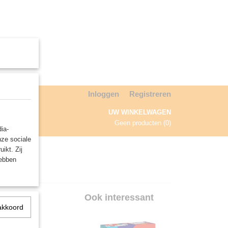
Inloggen
Registreren
UW WINKELWAGEN
Geen producten
(0)
ia-
nze sociale
NDA
ikt. Zij
hebben
Ook interessant
akkoord