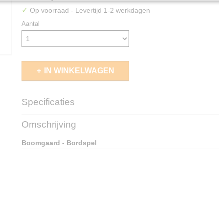
✓
Op voorraad
- Levertijd 1-2 werkdagen
Aantal
IN WINKELWAGEN
Specificaties
EAN code
4010168051703
Omschrijving
Boomgaard - Bordspel