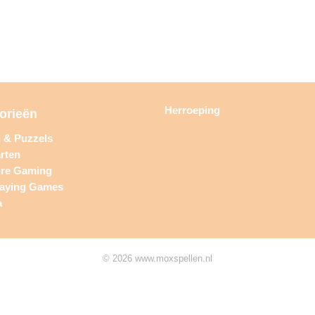
Herroeping
orieën
n & Puzzels
rten
ure Gaming
laying Games
a
© 2026 www.moxspellen.nl