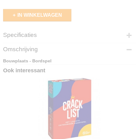
IN WINKELWAGEN
Specificaties
EAN code
Omschrijving
4010168289960
Bouwplaats - Bordspel
Ook interessant