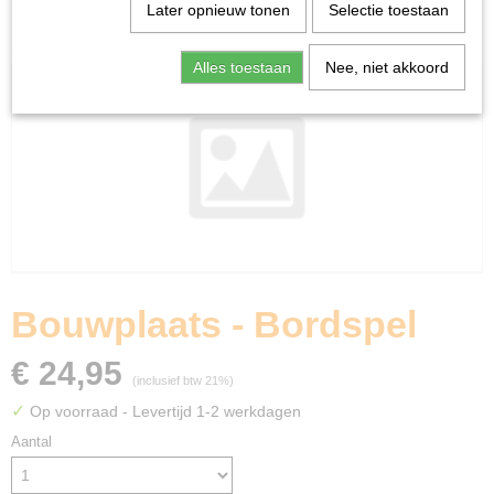
Home
>
Spellen & Puzzels
>
Kind
>
Bouwplaats -
Later opnieuw tonen
Selectie toestaan
Bordspel
Alles toestaan
Nee, niet akkoord
Bouwplaats - Bordspel
€ 24,95
(inclusief btw 21%)
✓
Op voorraad
- Levertijd 1-2 werkdagen
Aantal