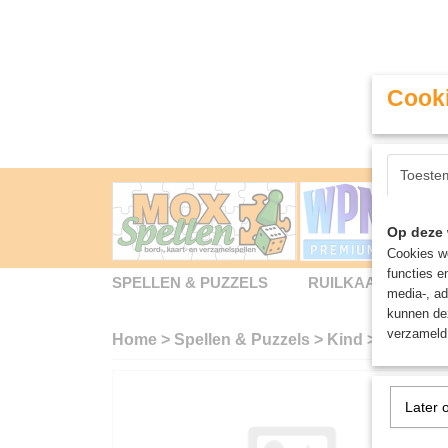
Cooki
Toeste
Op deze 
Cookies wo
functies e
SPELLEN & PUZZELS
RUILKAARTEN
media-, ad
kunnen dez
verzameld 
Home
>
Spellen & Puzzels
>
Kind
>
Visjes v
Later 