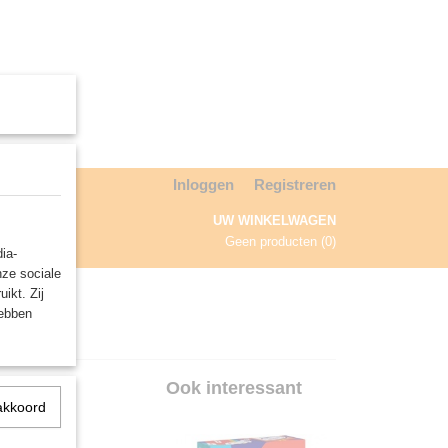
Inloggen
Registreren
UW WINKELWAGEN
Geen producten
(0)
ia-
nze sociale
NDA
ikt. Zij
hebben
Ook interessant
akkoord