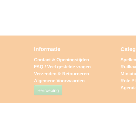
Informatie
Categ
Contact & Openingstijden
Spelle
FAQ / Veel gestelde vragen
Ruilkaa
Verzenden & Retourneren
Miniat
Algemene Voorwaarden
Role P
Agend
Herroeping