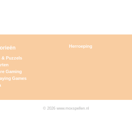
Herroeping
orieën
n & Puzzels
rten
ure Gaming
laying Games
a
© 2026 www.moxspellen.nl