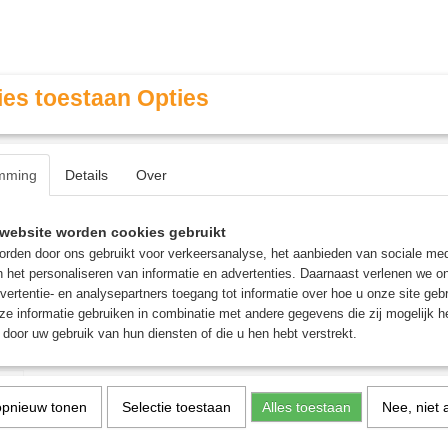
es toestaan Opties
mming
Details
Over
Contact & Openingstijden
FAQ / Veel gestelde vragen
website worden cookies gebruikt
rden door ons gebruikt voor verkeersanalyse, het aanbieden van sociale med
n het personaliseren van informatie en advertenties. Daarnaast verlenen we o
MINIATURE GAMING
ROLE PLAYING GAMES
AGE
vertentie- en analysepartners toegang tot informatie over hoe u onze site gebru
e informatie gebruiken in combinatie met andere gegevens die zij mogelijk 
door uw gebruik van hun diensten of die u hen hebt verstrekt.
angen - Bordspel
Visjes vangen - Bordspel
opnieuw tonen
Selectie toestaan
Alles toestaan
Nee, niet 
€ 24,95
(inclusief btw 21%)