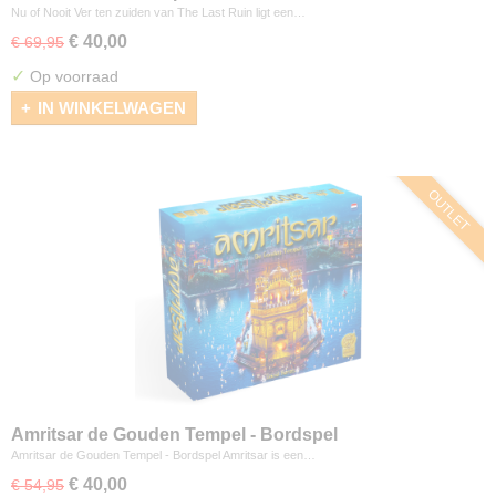
Nu of Nooit Ver ten zuiden van The Last Ruin ligt een…
€ 40,00
€ 69,95
✓
Op voorraad
IN WINKELWAGEN
OUTLET
Amritsar de Gouden Tempel - Bordspel
Amritsar de Gouden Tempel - Bordspel Amritsar is een…
€ 40,00
€ 54,95