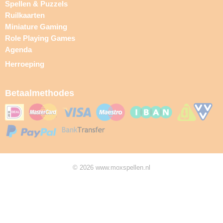
Spellen & Puzzels
Ruilkaarten
Miniature Gaming
Role Playing Games
Agenda
Herroeping
Betaalmethodes
© 2026 www.moxspellen.nl