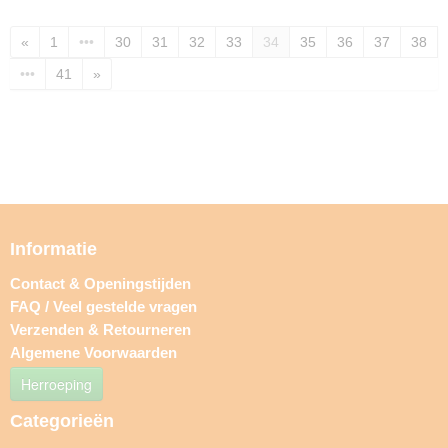
«
1
•••
30
31
32
33
34
35
36
37
38
•••
41
»
Informatie
Contact & Openingstijden
FAQ / Veel gestelde vragen
Verzenden & Retourneren
Algemene Voorwaarden
Herroeping
Categorieën