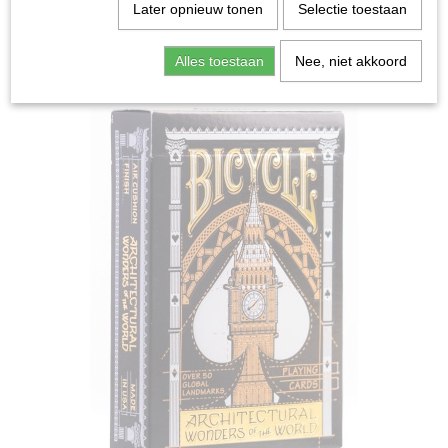
Home
>
Spellen & Puzzels
>
Bicycle Architectural
Later opnieuw tonen
Selectie toestaan
Premium - Speelkaarten
Alles toestaan
Nee, niet akkoord
Bordspellen