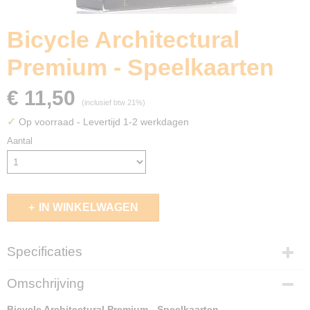
Bicycle Architectural
Premium - Speelkaarten
€ 11,50
(inclusief btw 21%)
✓
Op voorraad
- Levertijd 1-2 werkdagen
Aantal
IN WINKELWAGEN
Specificaties
EAN code
Omschrijving
073854025413
Bicycle Architectural Premium - Speelkaarten