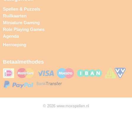
Spellen & Puzzels
Ruilkaarten
Miniature Gaming
Role Playing Games
Agenda
Herroeping
Betaalmethodes
© 2026 www.moxspellen.nl