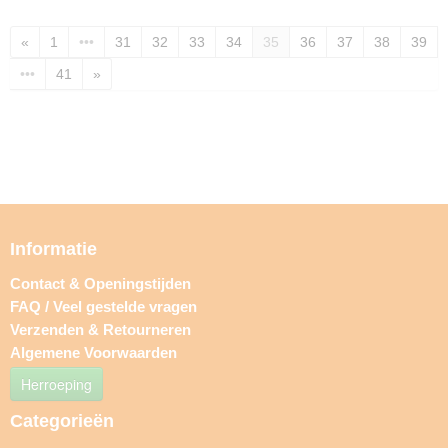
«
1
•••
31
32
33
34
35
36
37
38
39
•••
41
»
Informatie
Contact & Openingstijden
FAQ / Veel gestelde vragen
Verzenden & Retourneren
Algemene Voorwaarden
Herroeping
Categorieën