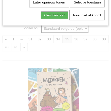
Home
>
Spellen & Puzzels
Later opnieuw tonen
Selectie toestaan
Alles toestaan
Nee, niet akkoord
Bordspellen
Sorteer op:
«
1
•••
31
32
33
34
35
36
37
38
39
•••
41
»