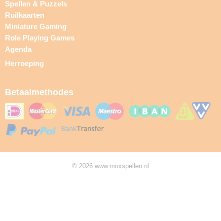
Spellen & Puzzels
Ruilkaarten
Miniature Gaming
Role Playing Games
Agenda
Herroeping
Betaalmethodes
© 2026 www.moxspellen.nl