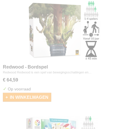
Redwood - Bordspel
Redwood Redwood is een spel van bewegingsschattingen en…
€ 64,59
✓
Op voorraad
IN WINKELWAGEN