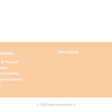
Herroeping
orieën
n & Puzzels
rten
ure Gaming
laying Games
a
© 2026 www.moxspellen.nl