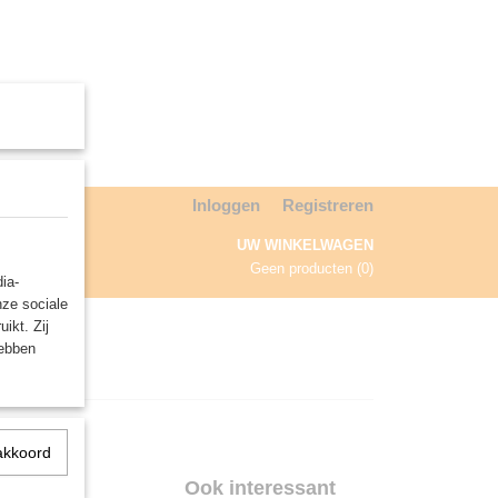
Inloggen
Registreren
UW WINKELWAGEN
Geen producten
(0)
ia-
nze sociale
NDA
ikt. Zij
hebben
akkoord
Ook interessant