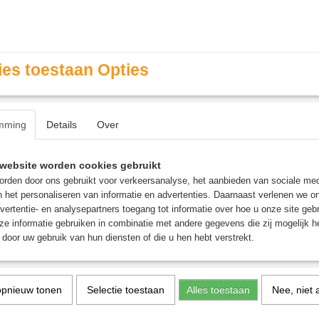
es toestaan Opties
mming
Details
Over
Contact & Openingstijden
FAQ / Veel gestelde vragen
website worden cookies gebruikt
rden door ons gebruikt voor verkeersanalyse, het aanbieden van sociale med
n het personaliseren van informatie en advertenties. Daarnaast verlenen we o
MINIATURE GAMING
ROLE PLAYING GAMES
AGE
vertentie- en analysepartners toegang tot informatie over hoe u onze site gebru
e informatie gebruiken in combinatie met andere gegevens die zij mogelijk 
door uw gebruik van hun diensten of die u hen hebt verstrekt.
tspel
opnieuw tonen
Selectie toestaan
Alles toestaan
Nee, niet 
7 Rounds - Kaartspel