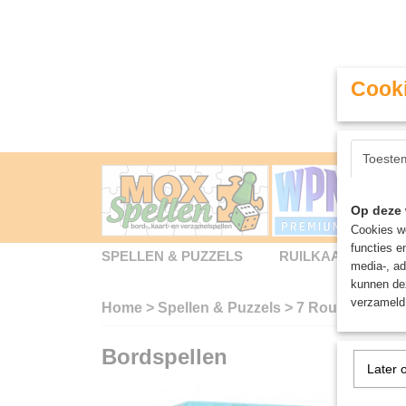
Cooki
Toeste
Op deze 
Cookies wo
functies e
SPELLEN & PUZZELS
RUILKAARTEN
media-, ad
kunnen dez
verzameld 
Home
>
Spellen & Puzzels
>
7 Rounds - Kaar
Bordspellen
Later 