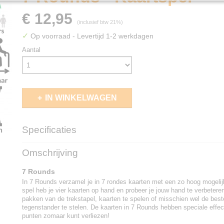
€ 12,95
(inclusief btw 21%)
✓
Op voorraad
- Levertijd 1-2 werkdagen
Aantal
IN WINKELWAGEN
Specificaties
EAN code
8718026305444
Omschrijving
7 Rounds
In 7 Rounds verzamel je in 7 rondes kaarten met een zo hoog mogelij
spel heb je vier kaarten op hand en probeer je jouw hand te verbetere
pakken van de trekstapel, kaarten te spelen of misschien wel de bes
tegenstander te stelen. De kaarten in 7 Rounds hebben speciale effec
punten zomaar kunt verliezen!