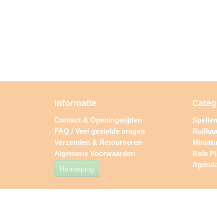
Informatie
Categ
Contact & Openingstijden
Spelle
FAQ / Veel gestelde vragen
Ruilkaa
Verzenden & Retourneren
Miniat
Algemene Voorwaarden
Role P
Agend
Herroeping