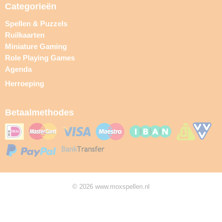
Categorieën
Spellen & Puzzels
Ruilkaarten
Miniature Gaming
Role Playing Games
Agenda
Herroeping
Betaalmethodes
© 2026 www.moxspellen.nl