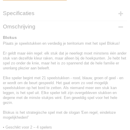
Specificaties
EAN code
Omschrijving
746775363840
Blokus
Plaats je speelstukken en verdedig je territorium met het spel Blokus!
Er geldt maar één regel: elk stuk dat je neerlegt moet minstens één ander
stuk van dezelfde kleur raken, maar alleen bij de hoekpunten. Je hebt het
spel zo onder de knie, maar het is zo spannend dat de hele familie er
urenlang plezier aan beleeft.
Elke speler begint met 21 speelstukken - rood, blauw, groen of geel - en
er wordt om de beurt gespeeld. Het gaat erom zo veel mogelijk
speelstukken op het bord te zetten. Als niemand meer een stuk kan
leggen, is het spel uit. Elke speler telt zijn overgebleven stukken en
degene met de minste stukjes wint. Een geweldig spel voor het hele
gezin.
Blokus is het strategische spel met de slogan 'Een regel, eindeloze
mogelijkheden!'
• Geschikt voor 2 – 4 spelers