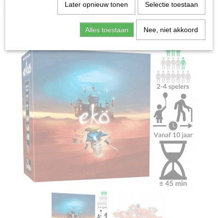
Home
>
Spellen & Puzzels
>
Eko - Bordspel
Later opnieuw tonen
Selectie toestaan
Bordspellen
Alles toestaan
Nee, niet akkoord