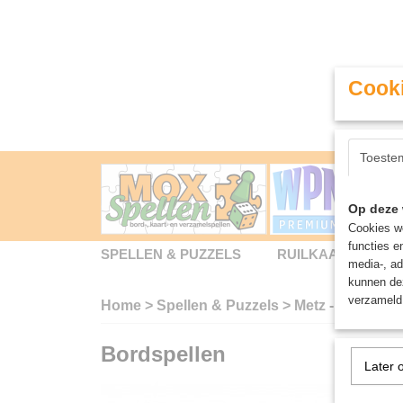
Cooki
Toeste
Op deze 
Cookies wo
functies e
SPELLEN & PUZZELS
RUILKAARTEN
media-, ad
kunnen dez
verzameld 
Home
>
Spellen & Puzzels
>
Metz - Bordspel
Bordspellen
Later 