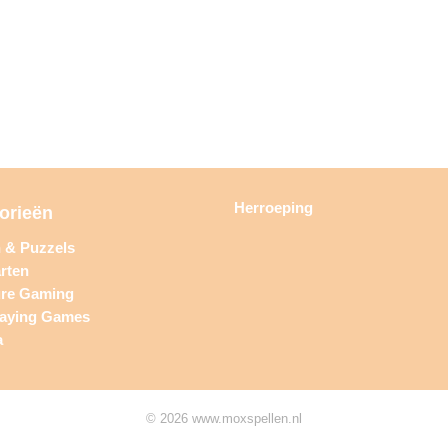
Herroeping
orieën
n & Puzzels
rten
ure Gaming
laying Games
a
© 2026 www.moxspellen.nl