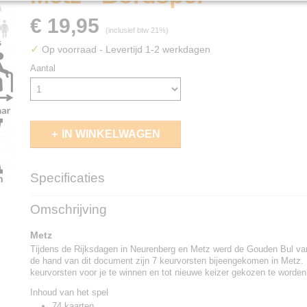
€ 19,95
(inclusief btw 21%)
✓
Op voorraad
- Levertijd 1-2 werkdagen
Aantal
IN WINKELWAGEN
Specificaties
EAN code
8718026305918
Omschrijving
Metz
Tijdens de Rijksdagen in Neurenberg en Metz werd de Gouden Bul va
de hand van dit document zijn 7 keurvorsten bijeengekomen in Metz. 
keurvorsten voor je te winnen en tot nieuwe keizer gekozen te worde
Inhoud van het spel
74 kaarten