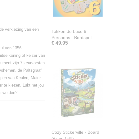
de verkiezing van een
Tokken de Luxe 6
Persoons - Bordspel
€ 49,95
Bul van 1356
itse koning of keizer van
cument zijn 7 keurvorsten
Bohemen, de Paltsgraaf
ppen van Keulen, Mainz
r te kiezen. Lukt het jou
te worden?
Cozy Stickerville - Board
Game (EN)