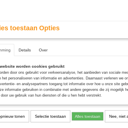
es toestaan Opties
mming
Details
Over
Contact & Openingstijden
FAQ / Veel gestelde vragen
website worden cookies gebruikt
rden door ons gebruikt voor verkeersanalyse, het aanbieden van sociale med
n het personaliseren van informatie en advertenties. Daarnaast verlenen we o
MINIATURE GAMING
ROLE PLAYING GAMES
AGE
vertentie- en analysepartners toegang tot informatie over hoe u onze site gebru
e informatie gebruiken in combinatie met andere gegevens die zij mogelijk 
door uw gebruik van hun diensten of die u hen hebt verstrekt.
opnieuw tonen
Selectie toestaan
Alles toestaan
Nee, niet 
Metz - Bordspel