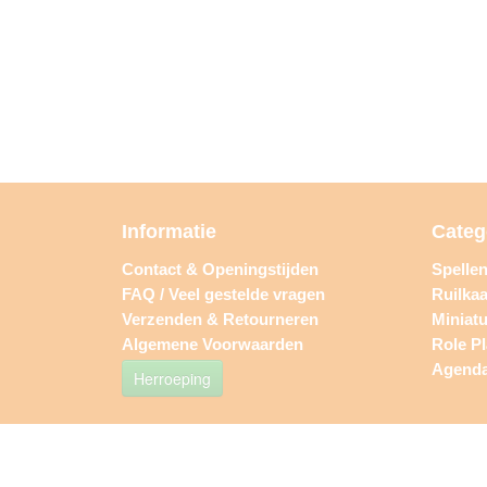
Informatie
Categ
Contact & Openingstijden
Spelle
FAQ / Veel gestelde vragen
Ruilkaa
Verzenden & Retourneren
Miniat
Algemene Voorwaarden
Role P
Agend
Herroeping