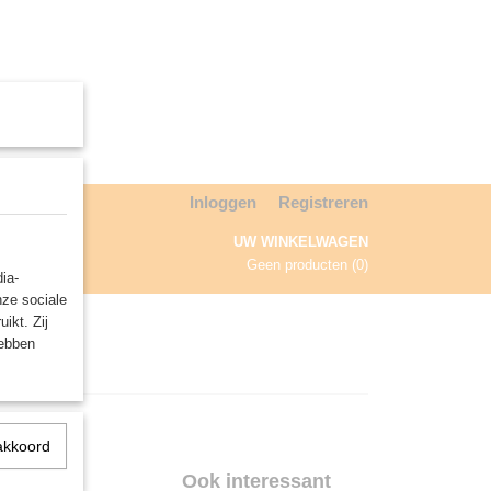
Inloggen
Registreren
UW WINKELWAGEN
Geen producten
(0)
ia-
nze sociale
NDA
ikt. Zij
hebben
akkoord
Ook interessant