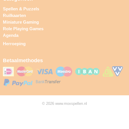
Spellen & Puzzels
Ruilkaarten
Miniature Gaming
Role Playing Games
Agenda
Herroeping
Betaalmethodes
© 2026 www.moxspellen.nl