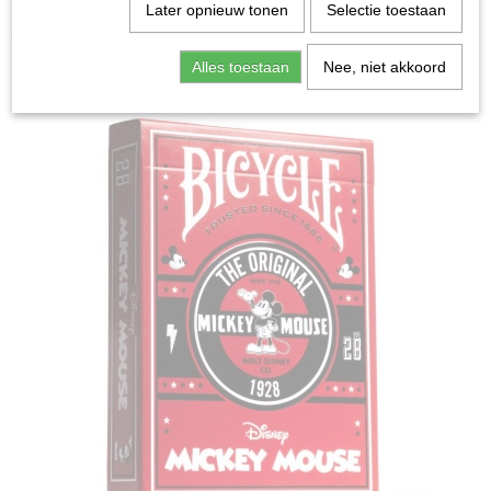
Home
>
Spellen & Puzzels
>
Bicycle Mickey Classic -
Later opnieuw tonen
Selectie toestaan
Speelkaarten
Alles toestaan
Nee, niet akkoord
Bordspellen