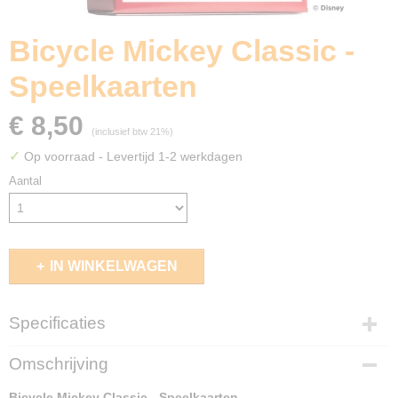
Bicycle Mickey Classic -
Speelkaarten
€ 8,50
(inclusief btw 21%)
✓
Op voorraad
- Levertijd 1-2 werkdagen
Aantal
IN WINKELWAGEN
Specificaties
EAN code
Omschrijving
073854095645
Bicycle Mickey Classic - Speelkaarten