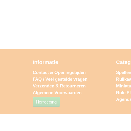
Informatie
Categ
Contact & Openingstijden
Spelle
FAQ / Veel gestelde vragen
Ruilkaa
Verzenden & Retourneren
Miniat
Algemene Voorwaarden
Role P
Agend
Herroeping