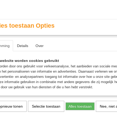
es toestaan Opties
mming
Details
Over
Contact & Openingstijden
FAQ / Veel gestelde vragen
website worden cookies gebruikt
rden door ons gebruikt voor verkeersanalyse, het aanbieden van sociale med
n het personaliseren van informatie en advertenties. Daarnaast verlenen we o
MINIATURE GAMING
ROLE PLAYING GAMES
AGE
vertentie- en analysepartners toegang tot informatie over hoe u onze site gebru
e informatie gebruiken in combinatie met andere gegevens die zij mogelijk 
door uw gebruik van hun diensten of die u hen hebt verstrekt.
s Groen/Paars - Speelkaarten
opnieuw tonen
Selectie toestaan
Alles toestaan
Nee, niet 
Bicycle Villains Groen/Pa