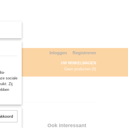
Inloggen
Registreren
UW WINKELWAGEN
Geen producten
(0)
ia-
nze sociale
NDA
ikt. Zij
hebben
akkoord
ars -
Ook interessant