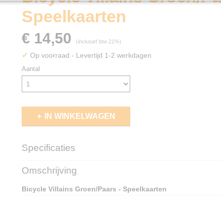
Speelkaarten
€ 14,50
(inclusief btw 21%)
✓
Op voorraad
- Levertijd 1-2 werkdagen
Aantal
IN WINKELWAGEN
Specificaties
EAN code
073854095829
Omschrijving
Bicycle Villains Groen/Paars - Speelkaarten