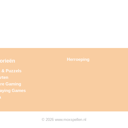
Herroeping
orieën
n & Puzzels
rten
ure Gaming
laying Games
a
© 2026 www.moxspellen.nl