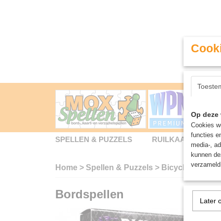
Cooki
Toeste
Op deze 
Cookies wo
functies e
SPELLEN & PUZZELS
RUILKAARTEN
media-, ad
kunnen dez
verzameld 
Home
>
Spellen & Puzzels
>
Bicycle Villain
Bordspellen
Later 