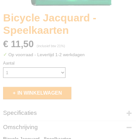
Bicycle Jacquard -
Speelkaarten
€ 11,50
(inclusief btw 21%)
✓
Op voorraad
- Levertijd 1-2 werkdagen
Aantal
IN WINKELWAGEN
Specificaties
EAN code
Omschrijving
073854094679
Bicycle Jacquard - Speelkaarten