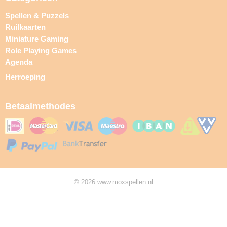
Spellen & Puzzels
Ruilkaarten
Miniature Gaming
Role Playing Games
Agenda
Herroeping
Betaalmethodes
© 2026 www.moxspellen.nl