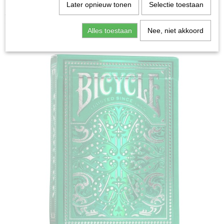
Home
>
Spellen & Puzzels
>
Bicycle Jacquard -
Later opnieuw tonen
Selectie toestaan
Speelkaarten
Alles toestaan
Nee, niet akkoord
Bordspellen