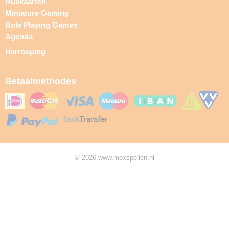
Ruilkaarten
Miniature Gaming
Role Playing Games
Agenda
Herroeping
Betaalmethodes
© 2026 www.moxspellen.nl