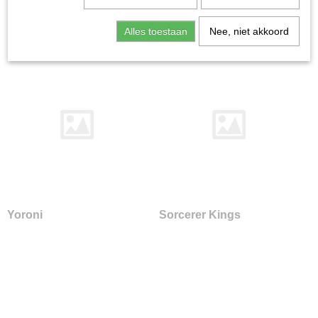
Home
>
Miniature Gaming
>
Conquest / First Blood
Alles toestaan
Nee, niet akkoord
Yoroni
Sorcerer Kings