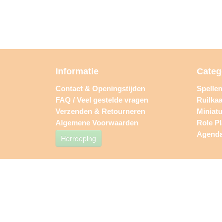
Informatie
Categ
Contact & Openingstijden
Spelle
FAQ / Veel gestelde vragen
Ruilkaa
Verzenden & Retourneren
Miniat
Algemene Voorwaarden
Role P
Agend
Herroeping