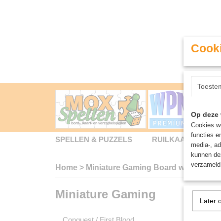
Cooki
Toeste
Op deze 
Cookies wo
functies e
SPELLEN & PUZZELS
RUILKAARTEN
media-, ad
kunnen dez
verzameld 
Home
>
Miniature Gaming Board wargames -
Miniature Gaming
Miniat
Later 
Conquest / First Blood