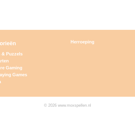
Herroeping
orieën
n & Puzzels
rten
ure Gaming
laying Games
a
© 2026 www.moxspellen.nl