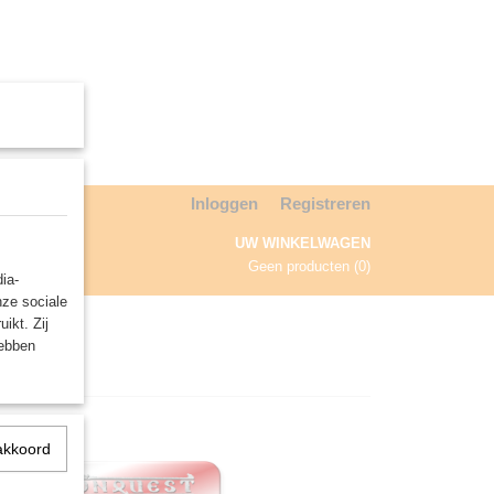
Inloggen
Registreren
UW WINKELWAGEN
Geen producten
(0)
ia-
nze sociale
NDA
ikt. Zij
hebben
akkoord