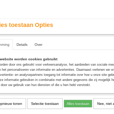
es toestaan Opties
mming
Details
Over
Contact & Openingstijden
FAQ / Veel gestelde vragen
website worden cookies gebruikt
rden door ons gebruikt voor verkeersanalyse, het aanbieden van sociale med
n het personaliseren van informatie en advertenties. Daarnaast verlenen we o
MINIATURE GAMING
ROLE PLAYING GAMES
AGE
vertentie- en analysepartners toegang tot informatie over hoe u onze site gebru
e informatie gebruiken in combinatie met andere gegevens die zij mogelijk 
door uw gebruik van hun diensten of die u hen hebt verstrekt.
 Mox bordspellen
ure Gaming
opnieuw tonen
Selectie toestaan
Alles toestaan
Nee, niet 