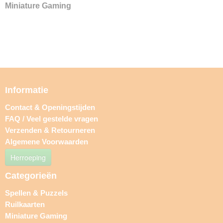
Miniature Gaming
Informatie
Contact & Openingstijden
FAQ / Veel gestelde vragen
Verzenden & Retourneren
Algemene Voorwaarden
Herroeping
Categorieën
Spellen & Puzzels
Ruilkaarten
Miniature Gaming