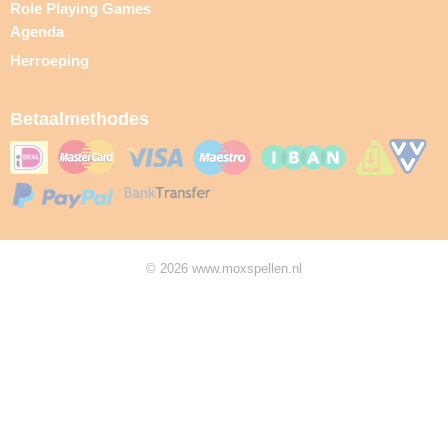
Role Playing Games
Agenda
Herroeping
Betaalmethodes
© 2026 www.moxspellen.nl