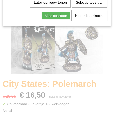
Home
>
Miniature Gaming
>
City States: Polemarch
Later opnieuw tonen
Selectie toestaan
Alles toestaan
Nee, niet akkoord
City States: Polemarch
€ 16,50
€ 25,95
(inclusief btw 21%)
✓
Op voorraad
- Levertijd 1-2 werkdagen
Aantal