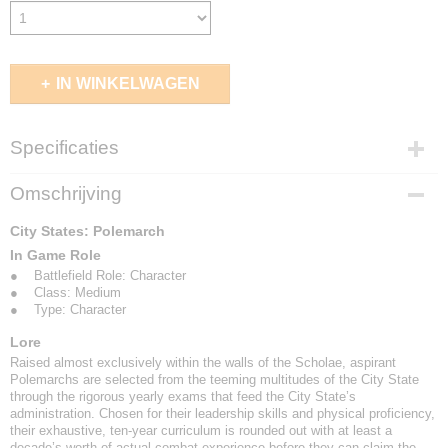
IN WINKELWAGEN
Specificaties
EAN code
Omschrijving
5213009015196
City States: Polemarch
In Game Role
● Battlefield Role: Character
● Class: Medium
● Type: Character
Lore
Raised almost exclusively within the walls of the Scholae, aspirant
Polemarchs are selected from the teeming multitudes of the City State
through the rigorous yearly exams that feed the City State’s
administration. Chosen for their leadership skills and physical proficiency,
their exhaustive, ten-year curriculum is rounded out with at least a
decade’s worth of actual combat experience before they can claim the