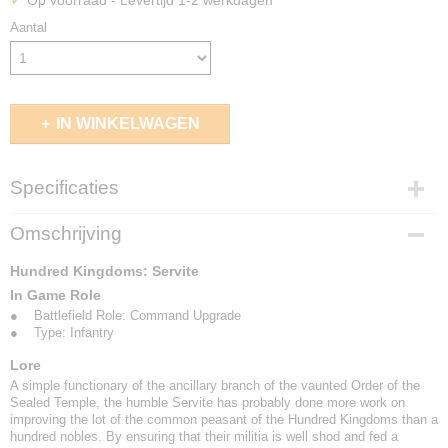
Op voorraad
- Levertijd 1-2 werkdagen
Aantal
IN WINKELWAGEN
Specificaties
EAN code
Omschrijving
5213009012409
Hundred Kingdoms: Servite
In Game Role
● Battlefield Role: Command Upgrade
● Type: Infantry
Lore
A simple functionary of the ancillary branch of the vaunted Order of the
Sealed Temple, the humble Servite has probably done more work on
improving the lot of the common peasant of the Hundred Kingdoms than a
hundred nobles. By ensuring that their militia is well shod and fed a