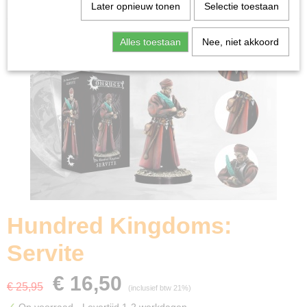
Home
>
Miniature Gaming
>
Hundred Kingdoms: Servite
Later opnieuw tonen
Selectie toestaan
Alles toestaan
Nee, niet akkoord
Hundred Kingdoms:
Servite
€ 16,50
€ 25,95
(inclusief btw 21%)
✓