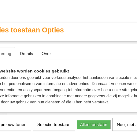
es toestaan Opties
mming
Details
Over
Contact & Openingstijden
FAQ / Veel gestelde vragen
website worden cookies gebruikt
rden door ons gebruikt voor verkeersanalyse, het aanbieden van sociale med
n het personaliseren van informatie en advertenties. Daarnaast verlenen we o
MINIATURE GAMING
ROLE PLAYING GAMES
AGE
vertentie- en analysepartners toegang tot informatie over hoe u onze site gebru
e informatie gebruiken in combinatie met andere gegevens die zij mogelijk 
door uw gebruik van hun diensten of die u hen hebt verstrekt.
ms: Mounted Noble Lord
Hundred Kingdoms: Mou
opnieuw tonen
Selectie toestaan
Alles toestaan
Nee, niet 
Noble Lord