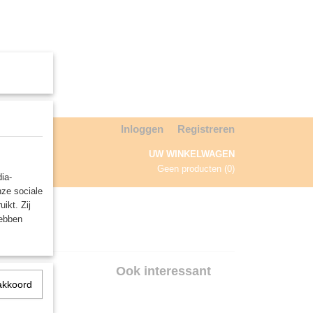
Inloggen
Registreren
UW WINKELWAGEN
Geen producten
(0)
ia-
nze sociale
NDA
ikt. Zij
hebben
nted
Ook interessant
akkoord