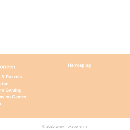
Herroeping
orieën
n & Puzzels
rten
ure Gaming
laying Games
a
© 2026 www.moxspellen.nl