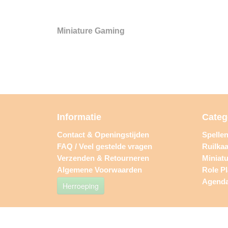
Miniature Gaming
Informatie
Categ
Contact & Openingstijden
Spelle
FAQ / Veel gestelde vragen
Ruilkaa
Verzenden & Retourneren
Miniat
Algemene Voorwaarden
Role P
Agend
Herroeping