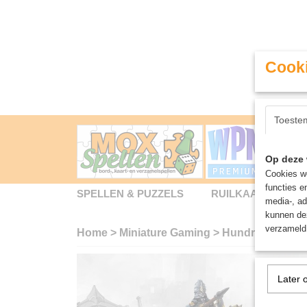
Cooki
Toeste
Op deze 
Cookies wo
functies e
SPELLEN & PUZZELS
RUILKAARTEN
media-, ad
kunnen dez
verzameld 
Home
>
Miniature Gaming
>
Hundred Kingdo
Later 