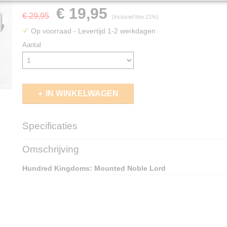
€ 19,95
€ 29,95
(inclusief btw 21%)
✓
Op voorraad
- Levertijd 1-2 werkdagen
Aantal
IN WINKELWAGEN
Specificaties
EAN code
5213009013147
Omschrijving
Hundred Kingdoms: Mounted Noble Lord