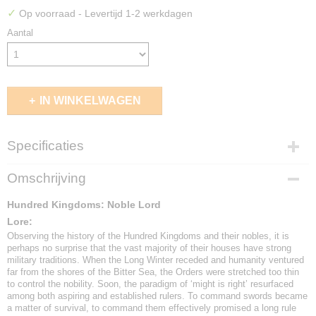
✓
Op voorraad
- Levertijd 1-2 werkdagen
Aantal
IN WINKELWAGEN
Specificaties
EAN code
Omschrijving
5213009010252
Hundred Kingdoms: Noble Lord
Lore:
Observing the history of the Hundred Kingdoms and their nobles, it is
perhaps no surprise that the vast majority of their houses have strong
military traditions. When the Long Winter receded and humanity ventured
far from the shores of the Bitter Sea, the Orders were stretched too thin
to control the nobility. Soon, the paradigm of ‘might is right’ resurfaced
among both aspiring and established rulers. To command swords became
a matter of survival, to command them effectively promised a long rule