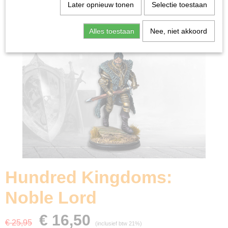
Home
>
Miniature Gaming
>
Hundred Kingdoms: Noble
Later opnieuw tonen
Selectie toestaan
Lord
Alles toestaan
Nee, niet akkoord
Hundred Kingdoms:
Noble Lord
€ 16,50
€ 25,95
(inclusief btw 21%)