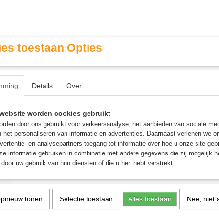
es toestaan Opties
mming
Details
Over
Contact & Openingstijden
FAQ / Veel gestelde vragen
website worden cookies gebruikt
rden door ons gebruikt voor verkeersanalyse, het aanbieden van sociale med
n het personaliseren van informatie en advertenties. Daarnaast verlenen we o
MINIATURE GAMING
ROLE PLAYING GAMES
AGE
vertentie- en analysepartners toegang tot informatie over hoe u onze site gebru
e informatie gebruiken in combinatie met andere gegevens die zij mogelijk 
door uw gebruik van hun diensten of die u hen hebt verstrekt.
t Blood
>
Hundred Kingdoms
>
Hundred Kingdoms: Mounte
Hundred Kingdoms: Mou
opnieuw tonen
Selectie toestaan
Alles toestaan
Nee, niet 
Squires