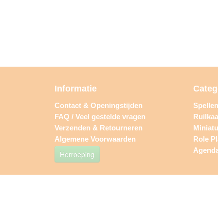
Informatie
Categ
Contact & Openingstijden
Spelle
FAQ / Veel gestelde vragen
Ruilkaa
Verzenden & Retourneren
Miniat
Algemene Voorwaarden
Role P
Agend
Herroeping