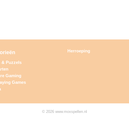
Herroeping
orieën
n & Puzzels
rten
ure Gaming
laying Games
a
© 2026 www.moxspellen.nl