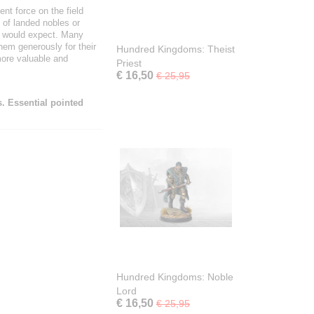
nt force on the field
s of landed nobles or
e would expect. Many
them generously for their
Hundred Kingdoms: Theist
 more valuable and
Priest
€ 16,50
€ 25,95
. Essential pointed
Hundred Kingdoms: Noble
Lord
€ 16,50
€ 25,95