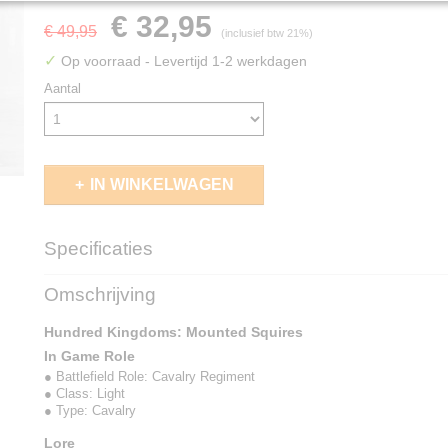
€ 32,95
€ 49,95
(inclusief btw 21%)
✓
Op voorraad
- Levertijd 1-2 werkdagen
Aantal
IN WINKELWAGEN
Specificaties
EAN code
5213009012744
Omschrijving
Hundred Kingdoms: Mounted Squires
In Game Role
● Battlefield Role: Cavalry Regiment
● Class: Light
● Type: Cavalry
Lore