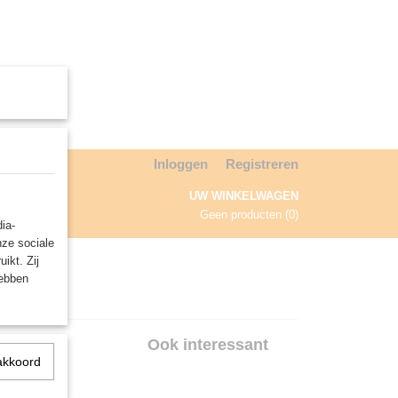
Inloggen
Registreren
UW WINKELWAGEN
Geen producten
(0)
ia-
nze sociale
NDA
ikt. Zij
hebben
d Squires
nted
Ook interessant
akkoord