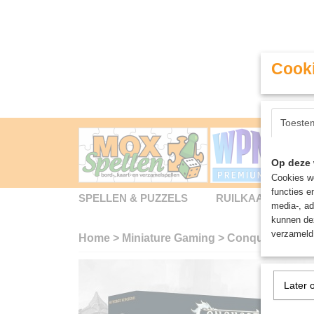
Cooki
Toeste
Op deze 
Cookies wo
functies e
SPELLEN & PUZZELS
RUILKAARTEN
media-, ad
kunnen dez
verzameld 
Home
>
Miniature Gaming
>
Conquest / Firs
Later 