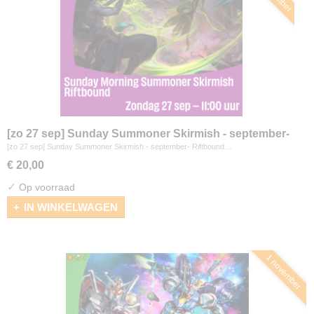
[zo 27 sep] Sunday Summoner Skirmish - september-
Riftbound
[zo 27 sep] Sunday Summoner Skirmish - september- Riftbound…
€ 20,00
✓
Op voorraad
IN WINKELWAGEN
1 november