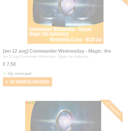
[wo 12 aug] Commander Wednesday - Magic: the
Gathering
[wo 12 aug] Commander Wednesday - Magic: the Gathering…
€ 7,50
✓
Op voorraad
IN WINKELWAGEN
19 augustus