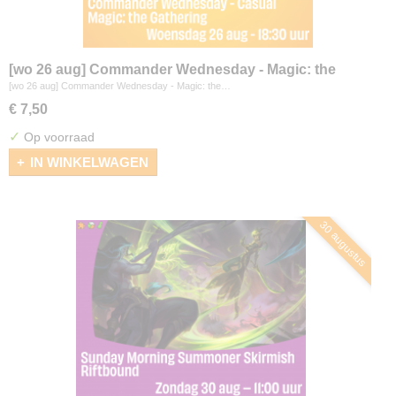
[wo 26 aug] Commander Wednesday - Magic: the
Gathering
[wo 26 aug] Commander Wednesday - Magic: the…
€ 7,50
✓
Op voorraad
IN WINKELWAGEN
30 augustus