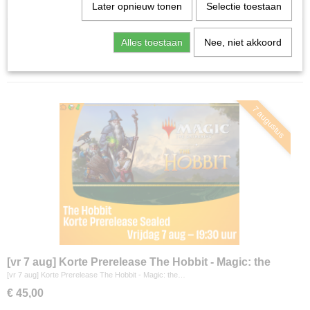
Home
>
Agenda
Later opnieuw tonen
Selectie toestaan
Alles toestaan
Nee, niet akkoord
Sorteer op:
7 augustus
[vr 7 aug] Korte Prerelease The Hobbit - Magic: the
Gathering
[vr 7 aug] Korte Prerelease The Hobbit - Magic: the…
€ 45,00