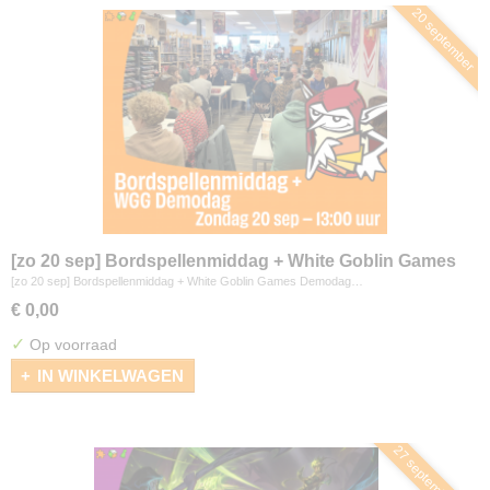
20 september
[zo 20 sep] Bordspellenmiddag + White Goblin Games
Demodag
[zo 20 sep] Bordspellenmiddag + White Goblin Games Demodag…
€ 0,00
✓
Op voorraad
IN WINKELWAGEN
27 september