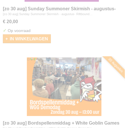
[zo 30 aug] Sunday Summoner Skirmish - augustus-
Riftbound
[zo 30 aug] Sunday Summoner Skirmish - augustus- Riftbound…
€ 20,00
✓
Op voorraad
IN WINKELWAGEN
30 augustus
[zo 30 aug] Bordspellenmiddag + White Goblin Games