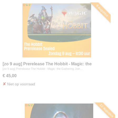
9 augustus
[zo 9 aug] Prerelease The Hobbit - Magic: the
Gathering
[zo 9 aug] Prerelease The Hobbit - Magic: the Gathering Join…
€ 45,00
✘
Niet op voorraad
12 augustus