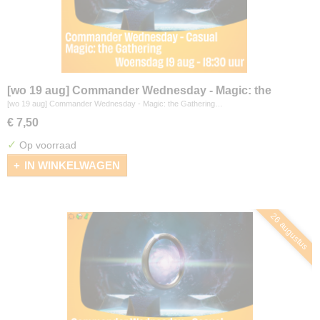
[wo 19 aug] Commander Wednesday - Magic: the
Gathering
[wo 19 aug] Commander Wednesday - Magic: the Gathering…
€ 7,50
✓
Op voorraad
IN WINKELWAGEN
26 augustus