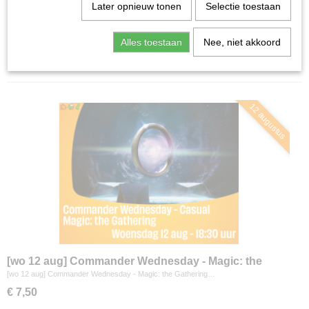
Home
>
Agenda
Later opnieuw tonen
Selectie toestaan
Alles toestaan
Nee, niet akkoord
Sorteer op:
12 augustus
[wo 12 aug] Commander Wednesday - Magic: the
Gathering
[wo 12 aug] Commander Wednesday - Magic: the Gathering…
€ 7,50