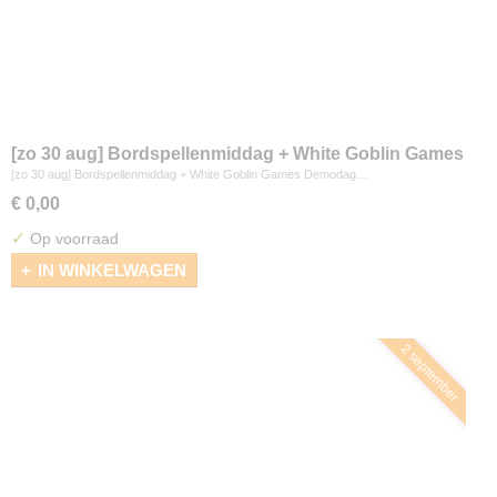
[zo 30 aug] Bordspellenmiddag + White Goblin Games
Demodag
[zo 30 aug] Bordspellenmiddag + White Goblin Games Demodag…
€ 0,00
✓
Op voorraad
IN WINKELWAGEN
2 september