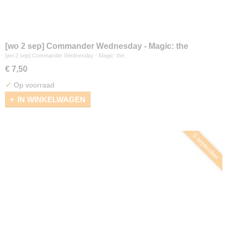
[wo 2 sep] Commander Wednesday - Magic: the
Gathering
[wo 2 sep] Commander Wednesday - Magic: the…
€ 7,50
✓
Op voorraad
IN WINKELWAGEN
5 september