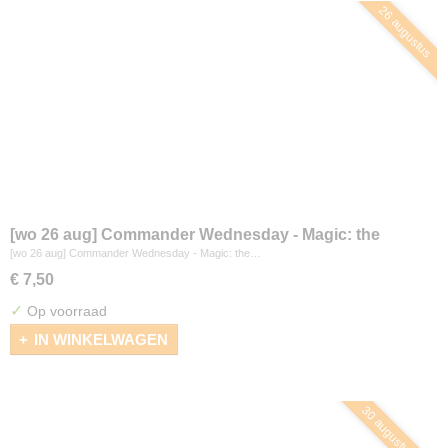
26 augustus
[wo 26 aug] Commander Wednesday - Magic: the
Gathering
[wo 26 aug] Commander Wednesday - Magic: the…
€ 7,50
✓
Op voorraad
IN WINKELWAGEN
30 augustus