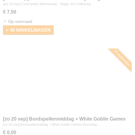
Gathering
[wo 16 sep] Commander Wednesday - Magic: the Gathering…
€ 7,50
✓
Op voorraad
IN WINKELWAGEN
20 september
[zo 20 sep] Bordspellenmiddag + White Goblin Games
Demodag
[zo 20 sep] Bordspellenmiddag + White Goblin Games Demodag…
€ 0,00