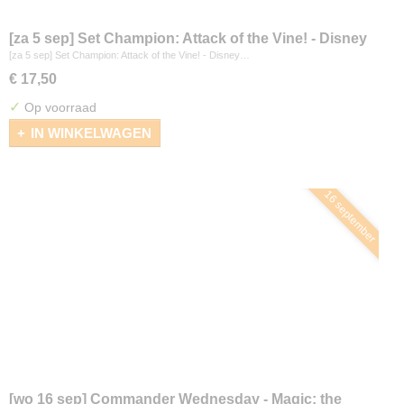
[za 5 sep] Set Champion: Attack of the Vine! - Disney
Lorcana
[za 5 sep] Set Champion: Attack of the Vine! - Disney…
€ 17,50
✓
Op voorraad
IN WINKELWAGEN
16 september
[wo 16 sep] Commander Wednesday - Magic: the