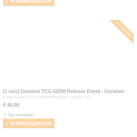
IN WINKELWAGEN
1 november
[1 nov] Gundam TCG GD06 Release Event - Gundam
TCG
[1 nov] Gundam TCG GD06 Release Event - Gundam TCG
€ 40,00
✓
Op voorraad
IN WINKELWAGEN