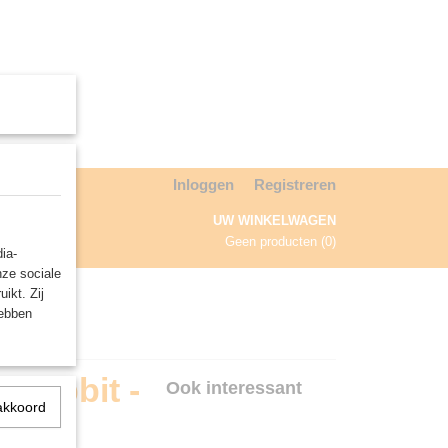
Inloggen
Registreren
UW WINKELWAGEN
Geen producten
(0)
ia-
nze sociale
NDA
ikt. Zij
hebben
 Hobbit -
Ook interessant
akkoord