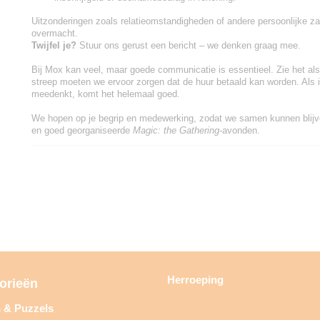
Uitzonderingen zoals relatieomstandigheden of andere persoonlijke za
overmacht.
Twijfel je?
Stuur ons gerust een bericht – we denken graag mee.
Bij Mox kan veel, maar goede communicatie is essentieel. Zie het al
streep moeten we ervoor zorgen dat de huur betaald kan worden. Als 
meedenkt, komt het helemaal goed.
We hopen op je begrip en medewerking, zodat we samen kunnen blijve
en goed georganiseerde
Magic: the Gathering
-avonden.
Herroeping
orieën
n & Puzzels