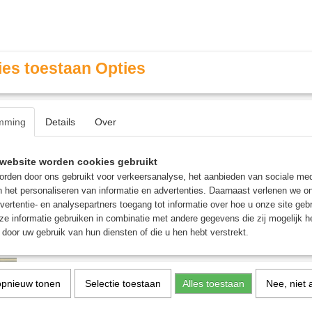
es toestaan Opties
mming
Details
Over
Contact & Openingstijden
FAQ / Veel gestelde vragen
website worden cookies gebruikt
rden door ons gebruikt voor verkeersanalyse, het aanbieden van sociale med
n het personaliseren van informatie en advertenties. Daarnaast verlenen we o
MINIATURE GAMING
ROLE PLAYING GAMES
AGE
vertentie- en analysepartners toegang tot informatie over hoe u onze site gebru
e informatie gebruiken in combinatie met andere gegevens die zij mogelijk 
door uw gebruik van hun diensten of die u hen hebt verstrekt.
Hobbit - Magic: the Gathering
[za 8 aug] Prerelease The
s
opnieuw tonen
Selectie toestaan
Alles toestaan
Nee, niet 
Magic: the Gathering