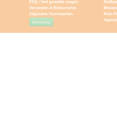
FAQ / Veel gestelde vragen
Ruilkaa
Verzenden & Retourneren
Miniat
Algemene Voorwaarden
Role P
Agend
Herroeping