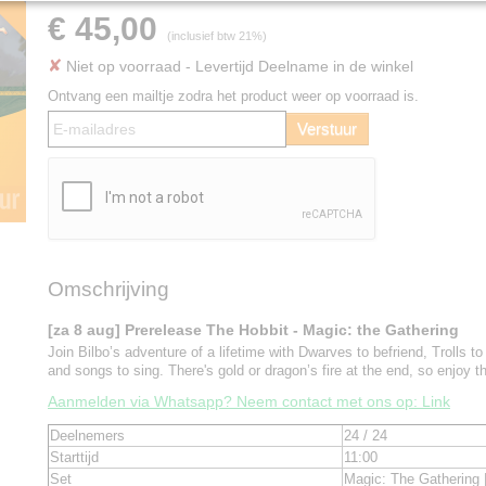
€ 45,00
(inclusief btw 21%)
✘
Niet op voorraad
- Levertijd Deelname in de winkel
Ontvang een mailtje zodra het product weer op voorraad is.
Verstuur
Omschrijving
[za 8 aug] Prerelease The Hobbit - Magic: the Gathering
Join Bilbo’s adventure of a lifetime with Dwarves to befriend, Trolls to 
and songs to sing. There's gold or dragon’s fire at the end, so enjoy t
Aanmelden via Whatsapp? Neem contact met ons op: Link
Deelnemers
24 / 24
Starttijd
11:00
Set
Magic: The Gathering 