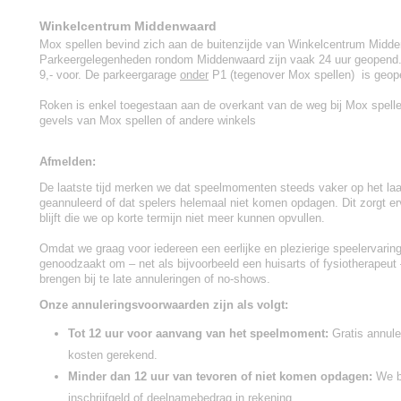
Winkelcentrum Middenwaard
Mox spellen bevind zich aan de buitenzijde van Winkelcentrum Midd
Parkeergelegenheden rondom Middenwaard zijn vaak 24 uur geopend. P
9,- voor. De parkeergarage
onder
P1 (tegenover Mox spellen) is geope
Roken is enkel toegestaan aan de overkant van de weg bij Mox spell
gevels van Mox spellen of andere winkels
Afmelden:
De laatste tijd merken we dat speelmomenten steeds vaker op het l
geannuleerd of dat spelers helemaal niet komen opdagen. Dit zorgt er
blijft die we op korte termijn niet meer kunnen opvullen.
Omdat we graag voor iedereen een eerlijke en plezierige speelervaring
genoodzaakt om – net als bijvoorbeeld een huisarts of fysiotherapeut 
brengen bij te late annuleringen of no-shows.
Onze annuleringsvoorwaarden zijn als volgt:
Tot 12 uur voor aanvang van het speelmoment:
Gratis annule
kosten gerekend.
Minder dan 12 uur van tevoren of niet komen opdagen:
We b
inschrijfgeld of deelnamebedrag in rekening.