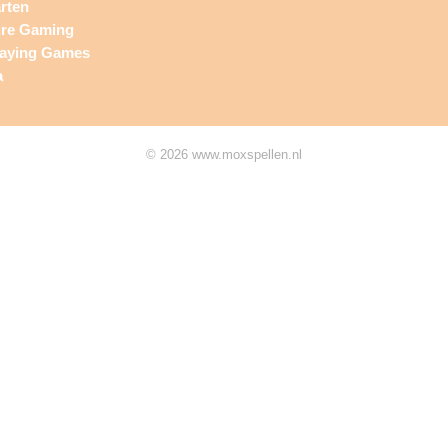
rten
ure Gaming
laying Games
a
© 2026 www.moxspellen.nl