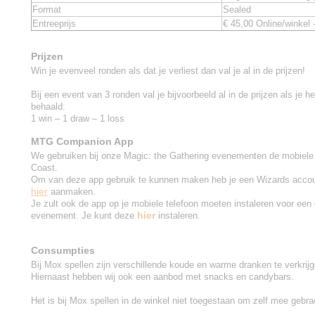
Format
Sealed
Entreeprijs
€ 45,00 Online/winkel 
Prijzen
Win je evenveel ronden als dat je verliest dan val je al in de prijzen!
Bij een event van 3 ronden val je bijvoorbeeld al in de prijzen als je h
behaald:
1 win – 1 draw – 1 loss
MTG Companion App
We gebruiken bij onze Magic: the Gathering evenementen de mobiele
Coast.
Om van deze app gebruik te kunnen maken heb je een Wizards accoun
hier
aanmaken.
Je zult ook de app op je mobiele telefoon moeten instaleren voor een 
hier
evenement. Je kunt deze
instaleren.
Consumpties
Bij Mox spellen zijn verschillende koude en warme dranken te verkrijg
Hiernaast hebben wij ook een aanbod met snacks en candybars.
Het is bij Mox spellen in de winkel niet toegestaan om zelf mee gebra