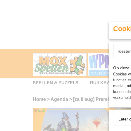
Cooki
Toeste
Op deze 
Cookies wo
functies e
SPELLEN & PUZZELS
RUILKAARTEN
media-, ad
kunnen dez
verzameld 
Home
>
Agenda
>
[za 8 aug] Prerelease The 
8 augustu
Later 