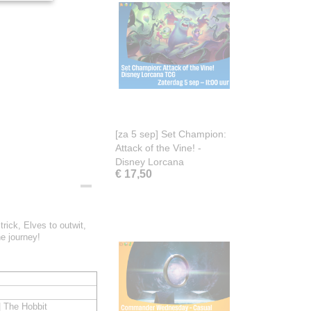
[za 5 sep] Set Champion:
Attack of the Vine! -
Disney Lorcana
€ 17,50
trick, Elves to outwit,
he journey!
| The Hobbit