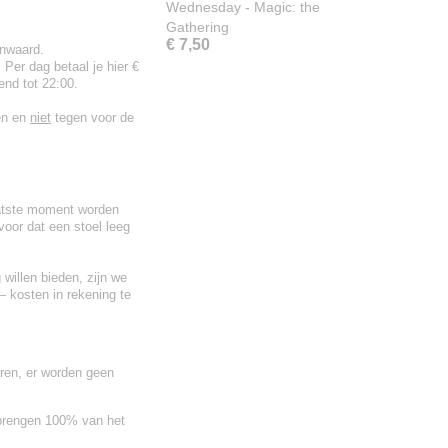
Wednesday - Magic: the
Gathering
€ 7,50
enwaard.
er dag betaal je hier €
nd tot 22:00.
en en
niet
tegen voor de
aatste moment worden
voor dat een stoel leeg
 willen bieden, zijn we
– kosten in rekening te
ren, er worden geen
rengen 100% van het