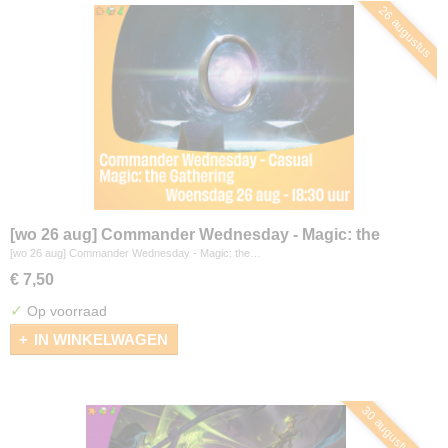
26 augustus
[wo 26 aug] Commander Wednesday - Magic: the
Gathering
[wo 26 aug] Commander Wednesday - Magic: the…
€ 7,50
✓
Op voorraad
IN WINKELWAGEN
30 augustus