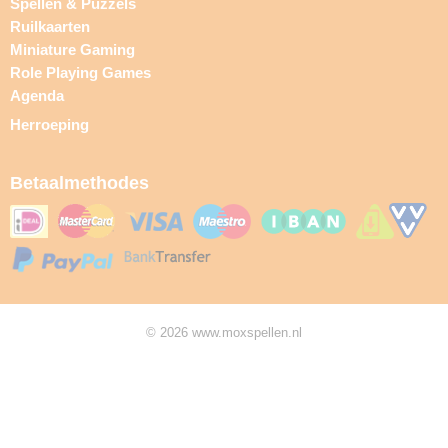
Spellen & Puzzels
Ruilkaarten
Miniature Gaming
Role Playing Games
Agenda
Herroeping
Betaalmethodes
© 2026 www.moxspellen.nl