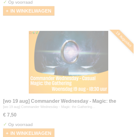
✓
Op voorraad
IN WINKELWAGEN
19 augustus
[wo 19 aug] Commander Wednesday - Magic: the
Gathering
[wo 19 aug] Commander Wednesday - Magic: the Gathering…
€ 7,50
✓
Op voorraad
IN WINKELWAGEN