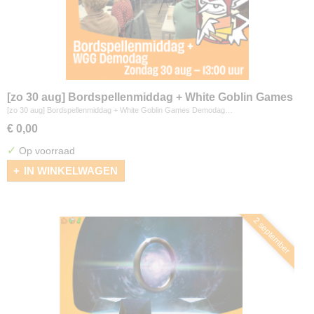
[zo 30 aug] Bordspellenmiddag + White Goblin Games
Demodag
[zo 30 aug] Bordspellenmiddag + White Goblin Games Demodag…
€ 0,00
✓
Op voorraad
IN WINKELWAGEN
2 september