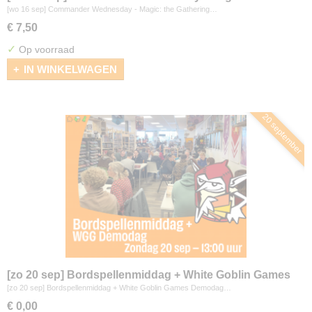
Gathering
[wo 16 sep] Commander Wednesday - Magic: the Gathering…
€ 7,50
✓
Op voorraad
IN WINKELWAGEN
20 september
[zo 20 sep] Bordspellenmiddag + White Goblin Games
Demodag
[zo 20 sep] Bordspellenmiddag + White Goblin Games Demodag…
€ 0,00