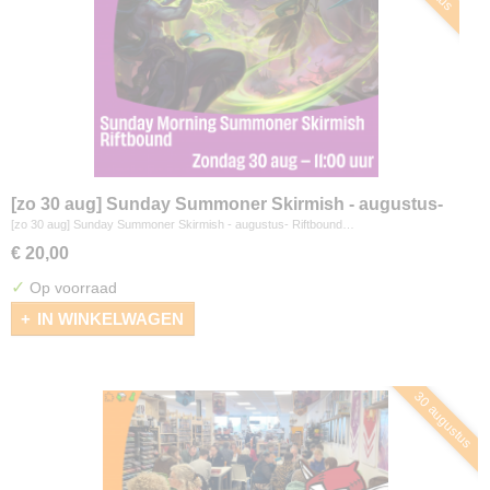
[zo 30 aug] Sunday Summoner Skirmish - augustus-
Riftbound
[zo 30 aug] Sunday Summoner Skirmish - augustus- Riftbound…
€ 20,00
✓
Op voorraad
IN WINKELWAGEN
30 augustus