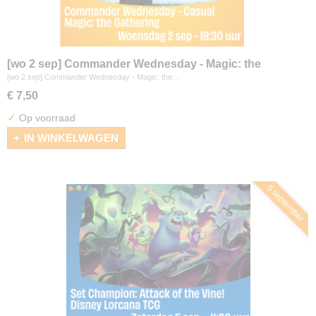
[wo 2 sep] Commander Wednesday - Magic: the
Gathering
[wo 2 sep] Commander Wednesday - Magic: the…
€ 7,50
✓
Op voorraad
IN WINKELWAGEN
5 september