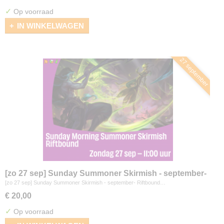
✓
Op voorraad
IN WINKELWAGEN
27 september
[zo 27 sep] Sunday Summoner Skirmish - september-
Riftbound
[zo 27 sep] Sunday Summoner Skirmish - september- Riftbound…
€ 20,00
✓
Op voorraad