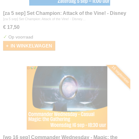
[za 5 sep] Set Champion: Attack of the Vine! - Disney
Lorcana
[za 5 sep] Set Champion: Attack of the Vine! - Disney…
€ 17,50
✓
Op voorraad
IN WINKELWAGEN
16 september
[wo 16 sep] Commander Wednesday - Magic: the