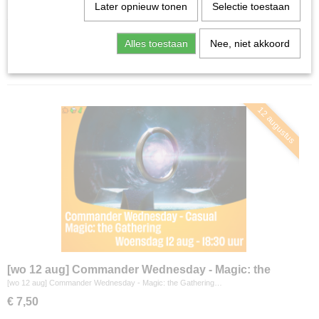
Home
>
Agenda
Later opnieuw tonen
Selectie toestaan
Alles toestaan
Nee, niet akkoord
Sorteer op:
12 augustus
[wo 12 aug] Commander Wednesday - Magic: the
Gathering
[wo 12 aug] Commander Wednesday - Magic: the Gathering…
€ 7,50