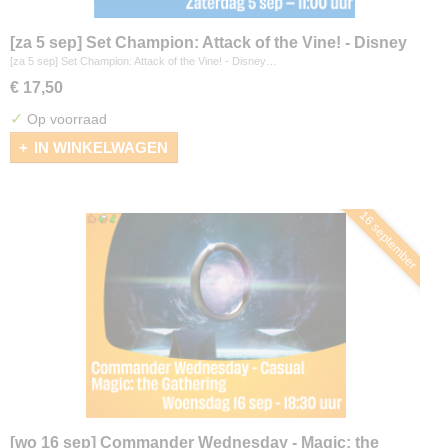
[za 5 sep] Set Champion: Attack of the Vine! - Disney
Lorcana
[za 5 sep] Set Champion: Attack of the Vine! - Disney…
€ 17,50
✓
Op voorraad
IN WINKELWAGEN
16 september
[wo 16 sep] Commander Wednesday - Magic: the