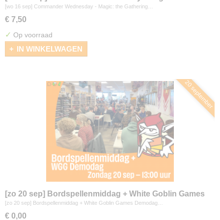
Gathering
[wo 16 sep] Commander Wednesday - Magic: the Gathering…
€ 7,50
✓
Op voorraad
IN WINKELWAGEN
20 september
[zo 20 sep] Bordspellenmiddag + White Goblin Games
Demodag
[zo 20 sep] Bordspellenmiddag + White Goblin Games Demodag…
€ 0,00