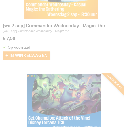
[wo 2 sep] Commander Wednesday - Magic: the
Gathering
[wo 2 sep] Commander Wednesday - Magic: the…
€ 7,50
✓
Op voorraad
IN WINKELWAGEN
5 september