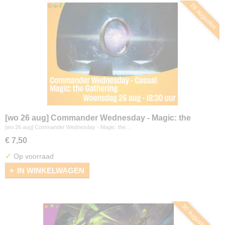
26 augustus
[wo 26 aug] Commander Wednesday - Magic: the
Gathering
[wo 26 aug] Commander Wednesday - Magic: the…
€ 7,50
✓
Op voorraad
IN WINKELWAGEN
30 augustus