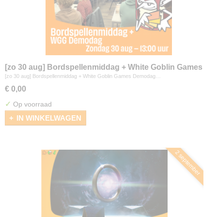
[zo 30 aug] Bordspellenmiddag + White Goblin Games
Demodag
[zo 30 aug] Bordspellenmiddag + White Goblin Games Demodag…
€ 0,00
✓
Op voorraad
IN WINKELWAGEN
2 september