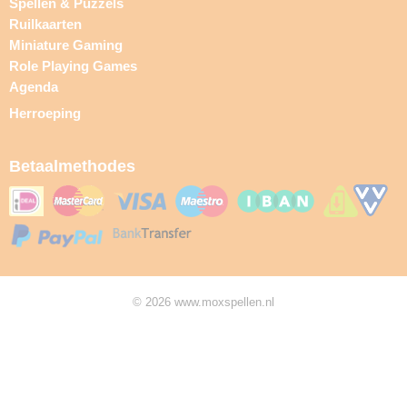
Spellen & Puzzels
Ruilkaarten
Miniature Gaming
Role Playing Games
Agenda
Herroeping
Betaalmethodes
© 2026 www.moxspellen.nl