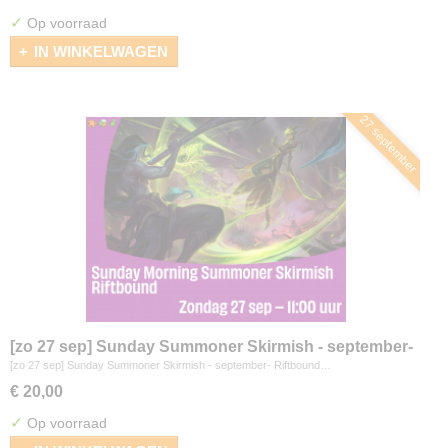
✓
Op voorraad
IN WINKELWAGEN
27 september
[zo 27 sep] Sunday Summoner Skirmish - september-
Riftbound
[zo 27 sep] Sunday Summoner Skirmish - september- Riftbound…
€ 20,00
✓
Op voorraad