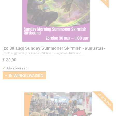
[zo 30 aug] Sunday Summoner Skirmish - augustus-
Riftbound
[zo 30 aug] Sunday Summoner Skirmish - augustus- Riftbound…
€ 20,00
✓
Op voorraad
IN WINKELWAGEN
30 augustus