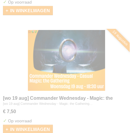
✓
Op voorraad
IN WINKELWAGEN
19 augustus
[wo 19 aug] Commander Wednesday - Magic: the
Gathering
[wo 19 aug] Commander Wednesday - Magic: the Gathering…
€ 7,50
✓
Op voorraad
IN WINKELWAGEN