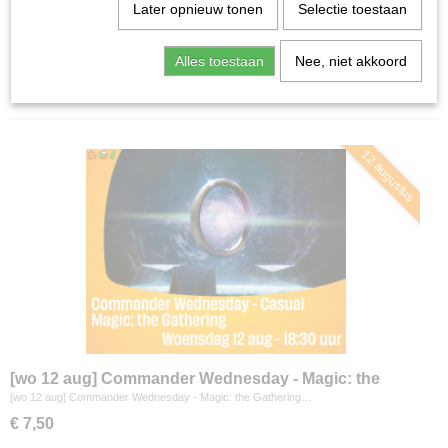
Home
>
Agenda
Later opnieuw tonen
Selectie toestaan
Alles toestaan
Nee, niet akkoord
Sorteer op:
12 augustus
[wo 12 aug] Commander Wednesday - Magic: the
Gathering
[wo 12 aug] Commander Wednesday - Magic: the Gathering…
€ 7,50