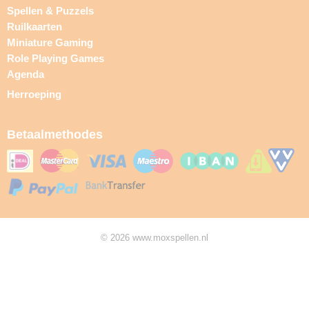
Spellen & Puzzels
Ruilkaarten
Miniature Gaming
Role Playing Games
Agenda
Herroeping
Betaalmethodes
© 2026 www.moxspellen.nl