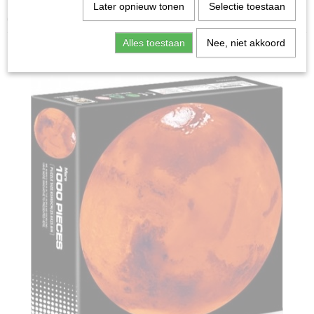
Home
>
Spellen & Puzzels
>
Puzzels
>
Mars - Legpuzzel
Later opnieuw tonen
Selectie toestaan
(1000)
Alles toestaan
Nee, niet akkoord
Puzzels