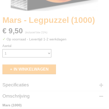
Mars - Legpuzzel (1000)
€ 9,50
(inclusief btw 21%)
✓
Op voorraad
- Levertijd 1-2 werkdagen
Aantal
IN WINKELWAGEN
Specificaties
EAN code
Omschrijving
8720618595133
Mars (1000)