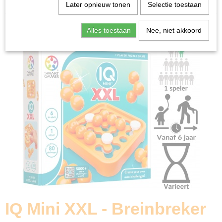
Home
>
Spellen & Puzzels
>
IQ Mini XXL - Breinbreker
Later opnieuw tonen
Selectie toestaan
Bordspellen
Alles toestaan
Nee, niet akkoord
IQ Mini XXL - Breinbreker