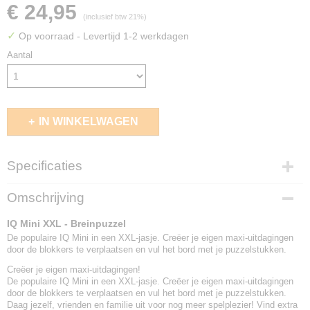
€ 24,95
(inclusief btw 21%)
✓
Op voorraad
- Levertijd 1-2 werkdagen
Aantal
IN WINKELWAGEN
Specificaties
EAN code
Omschrijving
5414301525028
IQ Mini XXL - Breinpuzzel
De populaire IQ Mini in een XXL-jasje. Creëer je eigen maxi-uitdagingen
door de blokkers te verplaatsen en vul het bord met je puzzelstukken.
Creëer je eigen maxi-uitdagingen!
De populaire IQ Mini in een XXL-jasje. Creëer je eigen maxi-uitdagingen
door de blokkers te verplaatsen en vul het bord met je puzzelstukken.
Daag jezelf, vrienden en familie uit voor nog meer spelplezier! Vind extra