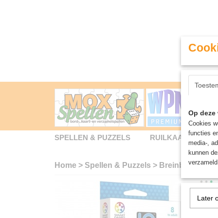
Cooki
Toeste
Op deze 
Cookies wo
functies e
SPELLEN & PUZZELS
RUILKAARTEN
media-, ad
kunnen dez
verzameld 
Home
>
Spellen & Puzzels
>
Breinbrekers
>
Later 