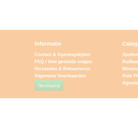
Informatie
Categ
Contact & Openingstijden
Spelle
FAQ / Veel gestelde vragen
Ruilkaa
Verzenden & Retourneren
Miniat
Algemene Voorwaarden
Role P
Agend
Herroeping