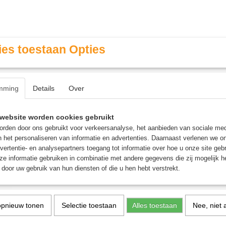
es toestaan Opties
mming
Details
Over
Contact & Openingstijden
FAQ / Veel gestelde vragen
website worden cookies gebruikt
rden door ons gebruikt voor verkeersanalyse, het aanbieden van sociale med
n het personaliseren van informatie en advertenties. Daarnaast verlenen we o
MINIATURE GAMING
ROLE PLAYING GAMES
AGE
vertentie- en analysepartners toegang tot informatie over hoe u onze site gebru
e informatie gebruiken in combinatie met andere gegevens die zij mogelijk 
door uw gebruik van hun diensten of die u hen hebt verstrekt.
IQ Focus - Breinbreker
IQ Focus - Breinbreker
opnieuw tonen
Selectie toestaan
Alles toestaan
Nee, niet 
€ 12,95
(inclusief btw 21%)