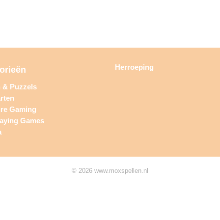
Herroeping
orieën
n & Puzzels
rten
ure Gaming
laying Games
a
© 2026 www.moxspellen.nl