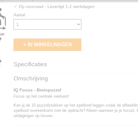
✓
Op voorraad
- Levertijd 1-2 werkdagen
Aantal
IN WINKELWAGEN
Specificaties
EAN code
5414301519904
Omschrijving
IQ Focus - Breinpuzzel
Focus op het centrale vierkant!
Kan jij de 10 puzzelstukken op het spelbord leggen zodat de afbeeldi
spelbord overeenkomt met de opdracht? Alleen wanneer je je focust, 
uitdagingen op lossen.