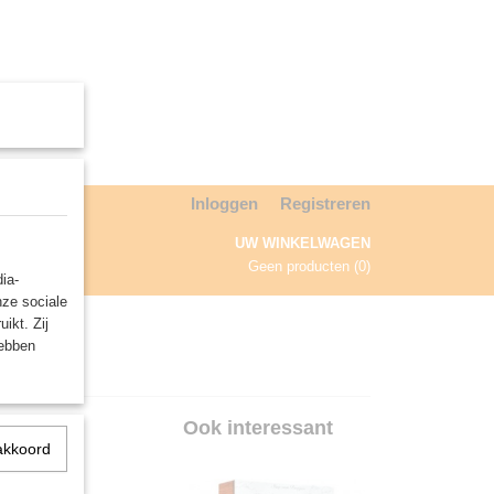
Inloggen
Registreren
UW WINKELWAGEN
Geen producten
(0)
ia-
nze sociale
NDA
ikt. Zij
hebben
Ook interessant
akkoord