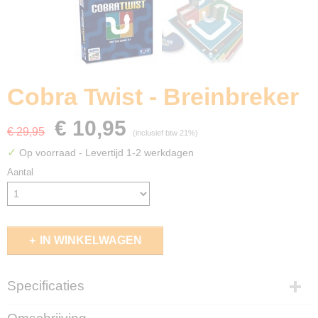
Cobra Twist - Breinbreker
€ 10,95
€ 29,95
(inclusief btw 21%)
✓
Op voorraad
- Levertijd 1-2 werkdagen
Aantal
IN WINKELWAGEN
Specificaties
EAN code