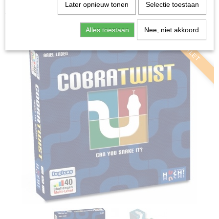
Home
>
Spellen & Puzzels
>
Breinbrekers
>
Cobra Twist
Later opnieuw tonen
Selectie toestaan
- Breinbreker
Alles toestaan
Nee, niet akkoord
OUTLET