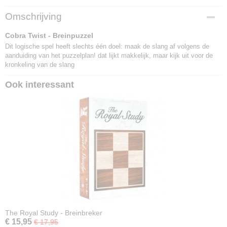
EAN code
Omschrijving
4260071877734
Cobra Twist - Breinpuzzel
Dit logische spel heeft slechts één doel: maak de slang af volgens de
aanduiding van het puzzelplan! dat lijkt makkelijk, maar kijk uit voor de
kronkeling van de slang
Ook interessant
The Royal Study - Breinbreker
€ 15,95
€ 17,95