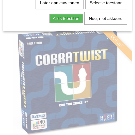
Home
>
Spellen & Puzzels
>
Cobra Twist - Breinbreker
Later opnieuw tonen
Selectie toestaan
Bordspellen
Alles toestaan
Nee, niet akkoord
OUTLET