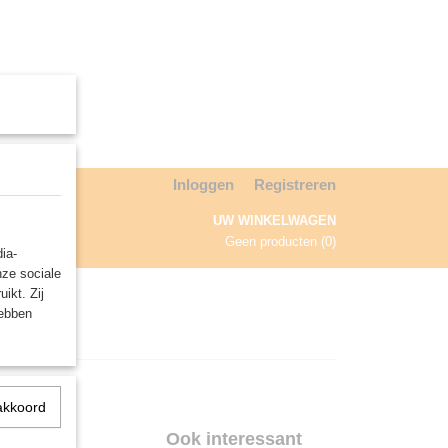
Inloggen
Registreren
UW WINKELWAGEN
Geen producten
(0)
ia-
nze sociale
NDA
ikt. Zij
hebben
akkoord
ng
Ook interessant