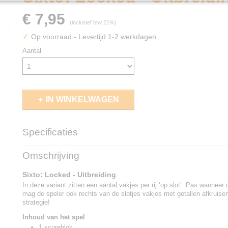
€ 7,95
(inclusief btw 21%)
✓
Op voorraad
- Levertijd 1-2 werkdagen
Aantal
IN WINKELWAGEN
Specificaties
EAN code
8718026307349
Omschrijving
Sixto: Locked - Uitbreiding
In deze variant zitten een aantal vakjes per rij ‘op slot’. Pas wanneer
mag de speler ook rechts van de slotjes vakjes met getallen afkruise
strategie!
Inhoud van het spel
1 scoreblok