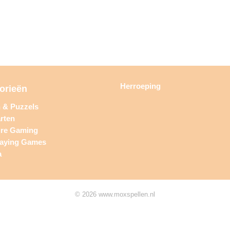
Herroeping
orieën
n & Puzzels
rten
ure Gaming
laying Games
a
© 2026 www.moxspellen.nl