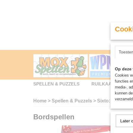
Cooki
Toeste
Op deze 
Cookies wo
functies e
SPELLEN & PUZZELS
RUILKAARTEN
media-, ad
kunnen dez
verzameld 
Home
>
Spellen & Puzzels
>
Sixto: Locked - 
Bordspellen
Later 