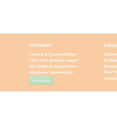
Informatie
Categ
Contact & Openingstijden
Spelle
FAQ / Veel gestelde vragen
Ruilkaa
Verzenden & Retourneren
Miniat
Algemene Voorwaarden
Role P
Agend
Herroeping