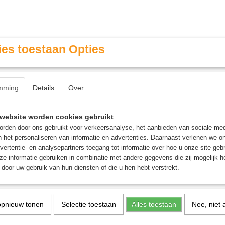
es toestaan Opties
mming
Details
Over
Contact & Openingstijden
FAQ / Veel gestelde vragen
website worden cookies gebruikt
rden door ons gebruikt voor verkeersanalyse, het aanbieden van sociale med
n het personaliseren van informatie en advertenties. Daarnaast verlenen we o
MINIATURE GAMING
ROLE PLAYING GAMES
AGE
vertentie- en analysepartners toegang tot informatie over hoe u onze site gebru
e informatie gebruiken in combinatie met andere gegevens die zij mogelijk 
door uw gebruik van hun diensten of die u hen hebt verstrekt.
Uitbreiding
opnieuw tonen
Selectie toestaan
Alles toestaan
Nee, niet 
Sixto: Locked - Uitbreidi