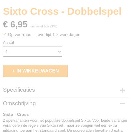
Sixto Cross - Dobbelspel
€ 6,95
(inclusief btw 21%)
✓
Op voorraad
- Levertijd 1-2 werkdagen
Aantal
IN WINKELWAGEN
Specificaties
EAN code
Omschrijving
8718026306632
Sixto - Cross
2 spelvarianten voor het populaire dobbelspel Sixto. Voor beide varianten
veranderen de regels van Sixto niet, maar ze voegen wel een extra
uitdaging toe aan het standaard spel. De scorebladen bevatten 3 extra