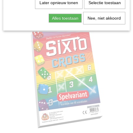
Home
>
Spellen & Puzzels
>
Sixto Cross - Dobbelspel
Later opnieuw tonen
Selectie toestaan
Bordspellen
Alles toestaan
Nee, niet akkoord