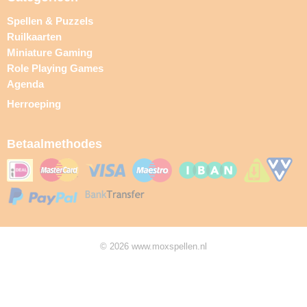
Spellen & Puzzels
Ruilkaarten
Miniature Gaming
Role Playing Games
Agenda
Herroeping
Betaalmethodes
© 2026 www.moxspellen.nl