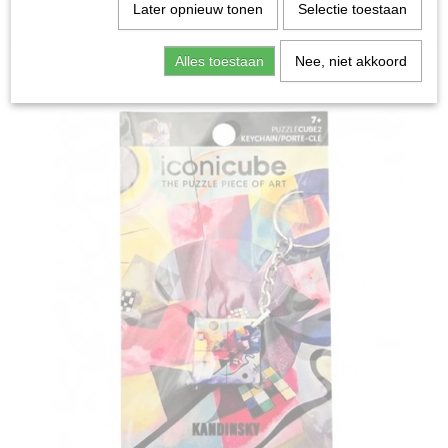
Home
>
Spellen & Puzzels
>
Iconicube - Kandinski -
Later opnieuw tonen
Selectie toestaan
PC2K - Breinbreker
Alles toestaan
Nee, niet akkoord
Bordspellen