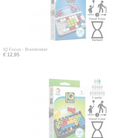
IQ Focus - Breinbreker
€ 12,95