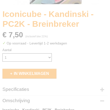
Iconicube - Kandinski -
PC2K - Breinbreker
€ 7,50
(inclusief btw 21%)
✓
Op voorraad
- Levertijd 1-2 werkdagen
Aantal
IN WINKELWAGEN
Specificaties
EAN code
Omschrijving
3770012341268
Iconicube - Kandinski - PC2K - Breinbreker