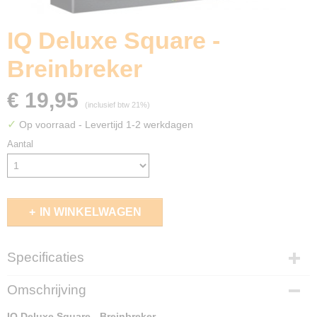
IQ Deluxe Square -
Breinbreker
€ 19,95
(inclusief btw 21%)
✓
Op voorraad
- Levertijd 1-2 werkdagen
Aantal
IN WINKELWAGEN
Specificaties
EAN code
Omschrijving
5414301526483
IQ Deluxe Square - Breinbreker