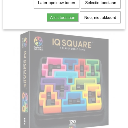
Home
>
Spellen & Puzzels
>
IQ Deluxe Square -
Later opnieuw tonen
Selectie toestaan
Breinbreker
Alles toestaan
Nee, niet akkoord
Bordspellen