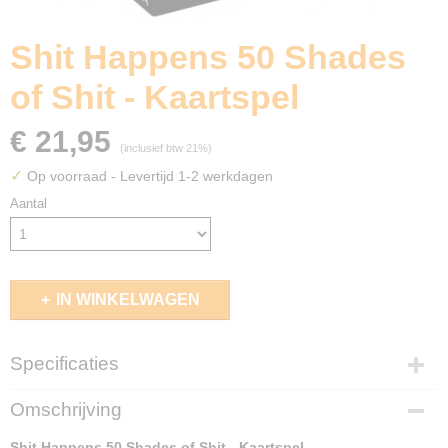
Shit Happens 50 Shades
of Shit - Kaartspel
€ 21,95
(inclusief btw 21%)
✓
Op voorraad
- Levertijd 1-2 werkdagen
Aantal
IN WINKELWAGEN
Specificaties
EAN code
Omschrijving
8711808765276
Shit Happens 50 Shades of Shit - Kaartspel