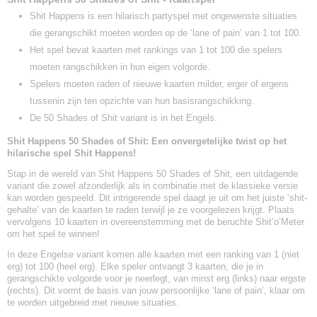
Shit Happens is een hilarisch partyspel met ongewenste situaties
die gerangschikt moeten worden op de ‘lane of pain’ van 1 tot 100.
Het spel bevat kaarten met rankings van 1 tot 100 die spelers
moeten rangschikken in hun eigen volgorde.
Spelers moeten raden of nieuwe kaarten milder, erger of ergens
tussenin zijn ten opzichte van hun basisrangschikking.
De 50 Shades of Shit variant is in het Engels.
Shit Happens 50 Shades of Shit: Een onvergetelijke twist op het
hilarische spel Shit Happens!
Stap in de wereld van Shit Happens 50 Shades of Shit, een uitdagende
variant die zowel afzonderlijk als in combinatie met de klassieke versie
kan worden gespeeld. Dit intrigerende spel daagt je uit om het juiste ‘shit-
gehalte’ van de kaarten te raden terwijl je ze voorgelezen krijgt. Plaats
vervolgens 10 kaarten in overeenstemming met de beruchte Shit’o’Meter
om het spel te winnen!
In deze Engelse variant komen alle kaarten met een ranking van 1 (niet
erg) tot 100 (heel erg). Elke speler ontvangt 3 kaarten, die je in
gerangschikte volgorde voor je neerlegt, van minst erg (links) naar ergste
(rechts). Dit vormt de basis van jouw persoonlijke ‘lane of pain’, klaar om
te worden uitgebreid met nieuwe situaties.