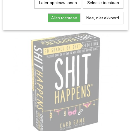
Home
>
Spellen & Puzzels
>
Shit Happens 50 Shades of
Later opnieuw tonen
Selectie toestaan
Shit - Kaartspel
Alles toestaan
Nee, niet akkoord
Bordspellen