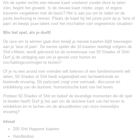
Als de speler rechts een nieuwe kaart voorleest zonder deze te laten
zien, begint het giswerk. Is de nieuwe kaart milder, erger, of ergens
tussenin vergeleken met de basis? Het is aan jou om te raden en de
juiste beslissing te nemen. Plaats de kaart bij het juiste punt op je ‘lane of
pain’ en bewijs jouw talent voor het inschatten van ongewenste situaties!
Win het spel, als je durft!
De race om te winnen gaat door terwijl je nieuwe kaarten blijft toevoegen
aan je ‘lane of pain’. De eerste speler die 10 kaarten neerlegt volgens de
Shit’o’Meter, wordt gekroond tot de overwinnaar van 50 Shades of Shit!
Durf jij de uitdaging aan om je gevoel voor humor en
inschattingsvermogen te testen?
Of je nu een avond met vrienden wilt beleven of een familiemoment wilt
delen, 50 Shades of Shit biedt ongetwijfeld een lachwekkende en
boeiende ervaring. Dit partyspel zorgt voor vermaak, discussie en
ontdekking van de duistere, humoristische kant van het leven.
Probeer 50 Shades of Shit en beleef de levendige momenten die dit spel
te bieden heeft! Durf jij het aan om de duistere kant van het leven te
ontdekken en te lachen om de absurditeiten van onze menselijke
ervaring?
Inhoud
200 Shit Happens kaarten
Handleiding