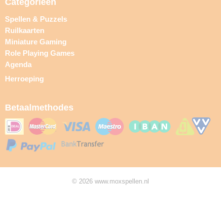
Categorieën
Spellen & Puzzels
Ruilkaarten
Miniature Gaming
Role Playing Games
Agenda
Herroeping
Betaalmethodes
© 2026 www.moxspellen.nl