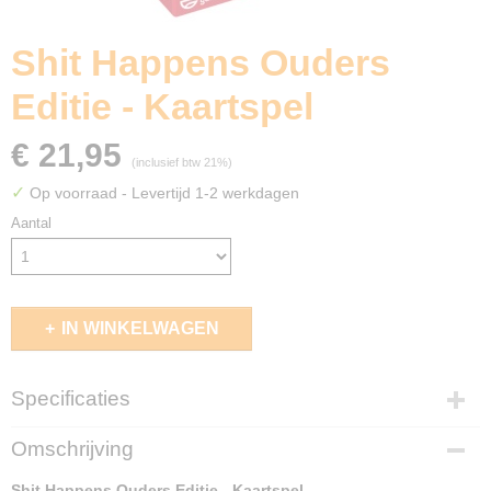
Shit Happens Ouders
Editie - Kaartspel
€ 21,95
(inclusief btw 21%)
✓
Op voorraad
- Levertijd 1-2 werkdagen
Aantal
IN WINKELWAGEN
Specificaties
EAN code
Omschrijving
8720077322349
Shit Happens Ouders Editie - Kaartspel