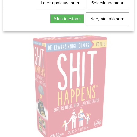
Home
>
Spellen & Puzzels
>
Shit Happens Ouders Editie
Later opnieuw tonen
Selectie toestaan
- Kaartspel
Alles toestaan
Nee, niet akkoord
Bordspellen