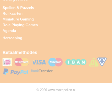
Spellen & Puzzels
Ruilkaarten
Miniature Gaming
Role Playing Games
Agenda
Herroeping
Betaalmethodes
© 2026 www.moxspellen.nl