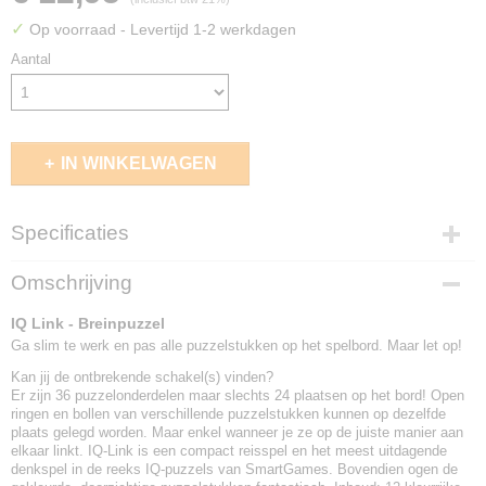
✓
Op voorraad
- Levertijd 1-2 werkdagen
Aantal
IN WINKELWAGEN
Specificaties
EAN code
Omschrijving
5414301516620
IQ Link - Breinpuzzel
Ga slim te werk en pas alle puzzelstukken op het spelbord. Maar let op!
Kan jij de ontbrekende schakel(s) vinden?
Er zijn 36 puzzelonderdelen maar slechts 24 plaatsen op het bord! Open
ringen en bollen van verschillende puzzelstukken kunnen op dezelfde
plaats gelegd worden. Maar enkel wanneer je ze op de juiste manier aan
elkaar linkt. IQ-Link is een compact reisspel en het meest uitdagende
denkspel in de reeks IQ-puzzels van SmartGames. Bovendien ogen de