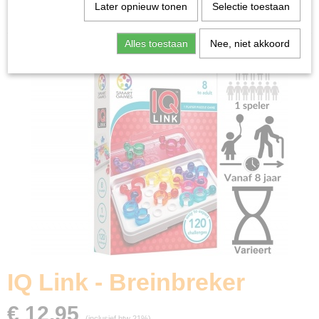
Home
>
Spellen & Puzzels
>
Breinbrekers
>
IQ Link -
Later opnieuw tonen
Selectie toestaan
Breinbreker
Alles toestaan
Nee, niet akkoord
IQ Link - Breinbreker
€ 12,95
(inclusief btw 21%)