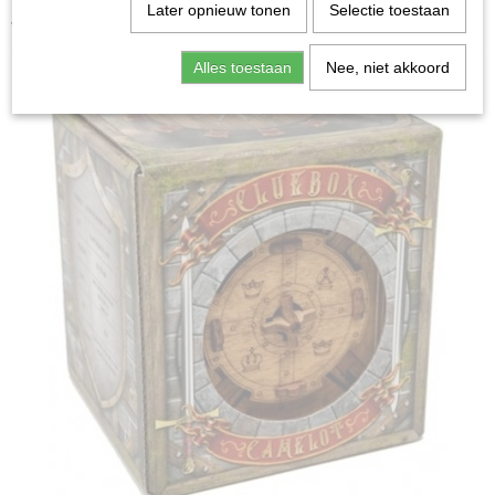
Home
>
Spellen & Puzzels
>
Breinbrekers
>
Cluebox:
Later opnieuw tonen
Selectie toestaan
The Trial of Camelot - Breinbreker
Alles toestaan
Nee, niet akkoord