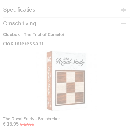
Specificaties
EAN code
Omschrijving
4270003036979
Cluebox - The Trial of Camelot
Ook interessant
The Royal Study - Breinbreker
€ 15,95
€ 17,95