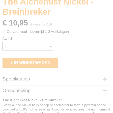
The Alchemist Nickel -
Breinbreker
€ 10,95
(inclusief btw 21%)
✓
Op voorraad
- Levertijd 1-2 werkdagen
Aantal
IN WINKELWAGEN
Specificaties
EAN code
Omschrijving
8717278852096
The Alchemist Nickel - Breinbreker
Stack all the Nickel balls on top of each other to form a pyramid on the
provided grid. It’s not as easy as it sounds — it requires the right formula!