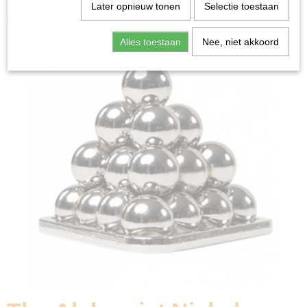
Home
>
Spellen & Puzzels
>
Breinbrekers
>
The
Later opnieuw tonen
Selectie toestaan
Alchemist Nickel - Breinbreker
Alles toestaan
Nee, niet akkoord