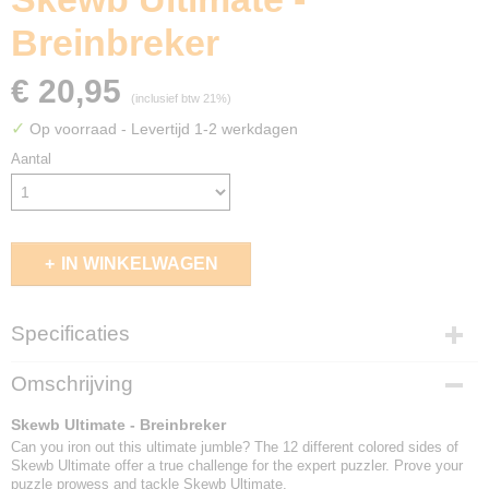
Breinbreker
€ 20,95
(inclusief btw 21%)
✓
Op voorraad
- Levertijd 1-2 werkdagen
Aantal
IN WINKELWAGEN
Specificaties
EAN code
Omschrijving
8717278850344
Skewb Ultimate - Breinbreker
Can you iron out this ultimate jumble? The 12 different colored sides of
Skewb Ultimate offer a true challenge for the expert puzzler. Prove your
puzzle prowess and tackle Skewb Ultimate.