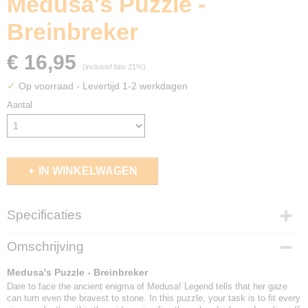
Medusa's Puzzle -
Breinbreker
€ 16,95
(inclusief btw 21%)
✓
Op voorraad
- Levertijd 1-2 werkdagen
Aantal
IN WINKELWAGEN
Specificaties
EAN code
Omschrijving
8717278852058
Medusa's Puzzle - Breinbreker
Dare to face the ancient enigma of Medusa! Legend tells that her gaze
can turn even the bravest to stone. In this puzzle, your task is to fit every