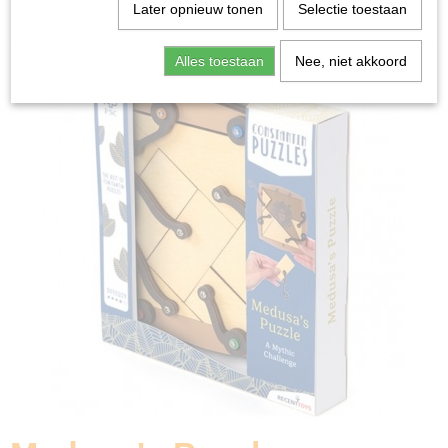
Home
>
Spellen & Puzzels
>
Breinbrekers
>
Medusa's
Later opnieuw tonen
Selectie toestaan
Puzzle - Breinbreker
Alles toestaan
Nee, niet akkoord