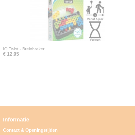
IQ Twist - Breinbreker
€ 12,95
Informatie
Contact & Openingstijden