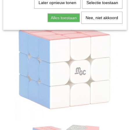
Home
>
Spellen & Puzzels
>
Breinbrekers
>
Cubo
Later opnieuw tonen
Selectie toestaan
Magnetic Version V2 3x3 - Breinbreker
Alles toestaan
Nee, niet akkoord