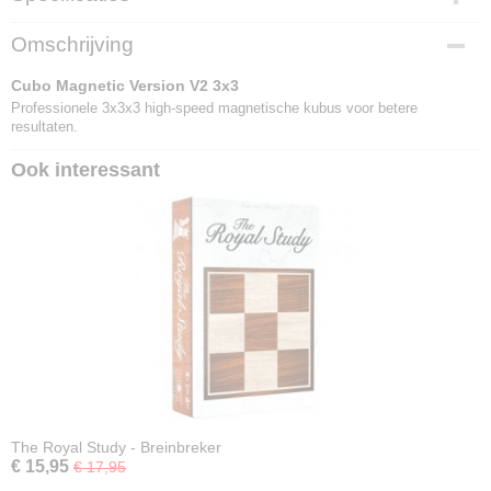
EAN code
Omschrijving
6970774552651
Cubo Magnetic Version V2 3x3
Professionele 3x3x3 high-speed magnetische kubus voor betere
resultaten.
Ook interessant
The Royal Study - Breinbreker
€ 15,95
€ 17,95