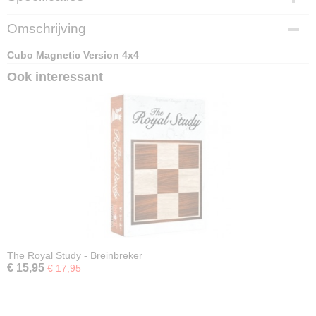
EAN code
Omschrijving
6970774553306
Cubo Magnetic Version 4x4
Ook interessant
The Royal Study - Breinbreker
€ 15,95
€ 17,95