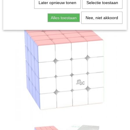
Home
>
Spellen & Puzzels
>
Breinbrekers
>
Cubo
Later opnieuw tonen
Selectie toestaan
Magnetic Version 4x4 - Breinbreker
Alles toestaan
Nee, niet akkoord