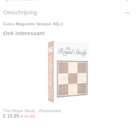
EAN code
Omschrijving
6970774553498
Cubo Magnetic Version SQ-1
Ook interessant
The Royal Study - Breinbreker
€ 15,95
€ 17,95