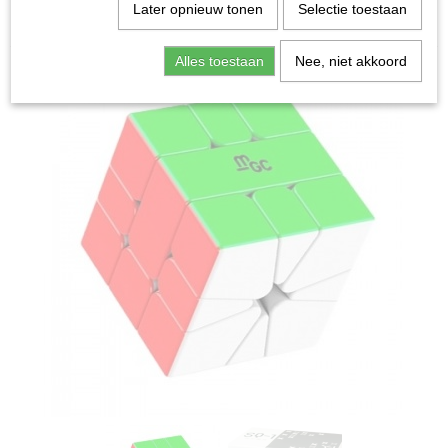
Home
>
Spellen & Puzzels
>
Breinbrekers
>
Cubo
Later opnieuw tonen
Selectie toestaan
Magnetic Version SQ-1 - Breinbreker
Alles toestaan
Nee, niet akkoord