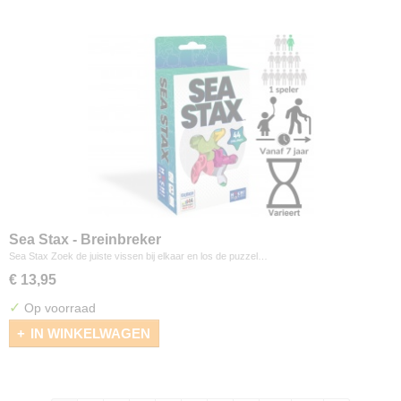
Sea Stax - Breinbreker
Sea Stax Zoek de juiste vissen bij elkaar en los de puzzel…
€ 13,95
✓
Op voorraad
IN WINKELWAGEN