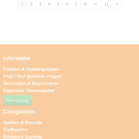
1
2
3
4
5
6
7
8
•••
11
»
Informatie
Contact & Openingstijden
FAQ / Veel gestelde vragen
Verzenden & Retourneren
Algemene Voorwaarden
Herroeping
Categorieën
Spellen & Puzzels
Ruilkaarten
Miniature Gaming