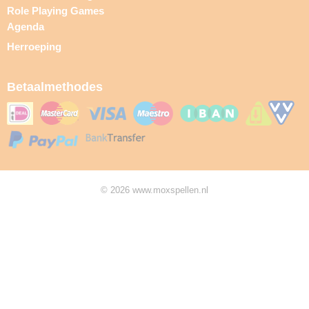
Role Playing Games
Agenda
Herroeping
Betaalmethodes
© 2026 www.moxspellen.nl