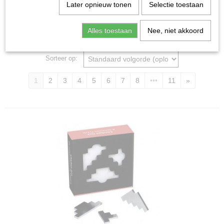
Home
>
Spellen & Puzzels
>
Breinbrekers
Later opnieuw tonen
Selectie toestaan
Puzzel spellen
Alles toestaan
Nee, niet akkoord
Sorteer op:
1
2
3
4
5
6
7
8
•••
11
»