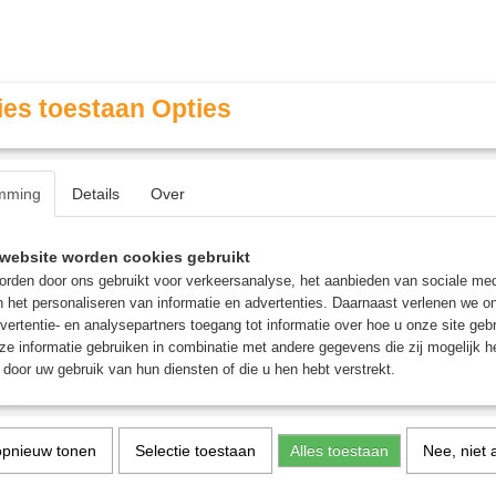
es toestaan Opties
mming
Details
Over
Contact & Openingstijden
FAQ / Veel gestelde vragen
website worden cookies gebruikt
rden door ons gebruikt voor verkeersanalyse, het aanbieden van sociale med
n het personaliseren van informatie en advertenties. Daarnaast verlenen we o
MINIATURE GAMING
ROLE PLAYING GAMES
AGE
vertentie- en analysepartners toegang tot informatie over hoe u onze site gebru
e informatie gebruiken in combinatie met andere gegevens die zij mogelijk 
door uw gebruik van hun diensten of die u hen hebt verstrekt.
IQ Matrix - Breinbreker
IQ Matrix - Breinbreker
opnieuw tonen
Selectie toestaan
Alles toestaan
Nee, niet 
€ 12,95
(inclusief btw 21%)