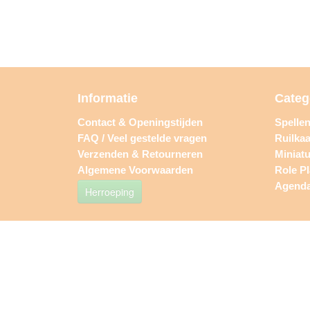
Informatie
Categ
Contact & Openingstijden
Spelle
FAQ / Veel gestelde vragen
Ruilkaa
Verzenden & Retourneren
Miniat
Algemene Voorwaarden
Role P
Agend
Herroeping