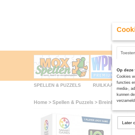
Cooki
Toeste
Op deze 
Cookies wo
functies e
SPELLEN & PUZZELS
RUILKAARTEN
media-, ad
kunnen dez
verzameld 
Home
>
Spellen & Puzzels
>
Breinbrekers
>
Later 