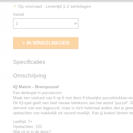
✓
Op voorraad
- Levertijd 1-2 werkdagen
Aantal
IN WINKELWAGEN
Specificaties
EAN code
5414301525707
Omschrijving
IQ Matrix - Breinpuzzel
Een denkspel in puzzelvorm
Maak een vierkant van 6 op 6 met deze 9 kleurrijke puzzelstukken en 
Dit IQ-spel geeft een heel nieuwe betekenis aan het woord “puzzel”. I
oervorm van een legpuzzel, maar is toch helemaal anders dan je gew
opdrachten van makkelijk tot razend moeilijk. Kan jij buiten/ binnen 
Leeftijd:
7+
Opdrachten:
120
Wat zit er in de doos?