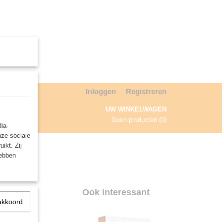
Inloggen
Registreren
UW WINKELWAGEN
Geen producten
(0)
ia-
nze sociale
NDA
ikt. Zij
hebben
Ook interessant
akkoord