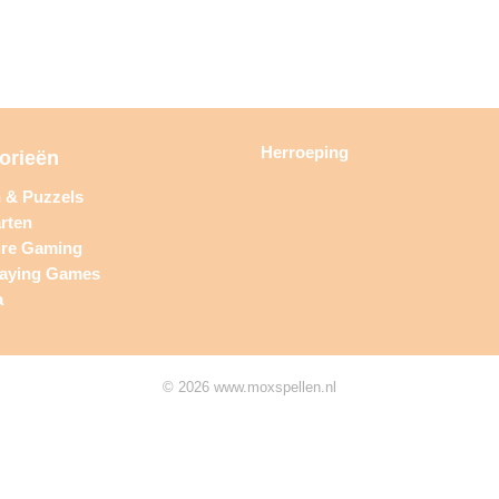
Herroeping
orieën
n & Puzzels
rten
ure Gaming
laying Games
a
© 2026 www.moxspellen.nl