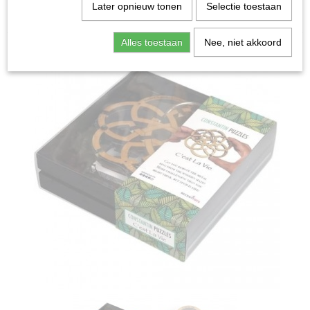
Home
>
Spellen & Puzzels
>
Breinbrekers
>
C'est la Vie -
Later opnieuw tonen
Selectie toestaan
Breinbreker
Alles toestaan
Nee, niet akkoord